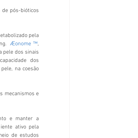
 de pós-bióticos 
etabolizado pela 
ng. 
Æonome ™
, 
 pele dos sinais 
capacidade dos 
pele, na coesão 
 os mecanismos e 
nto e manter a 
ente ativo pela 
eio de estudos 