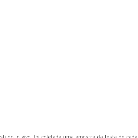
estudo in vivo, foi coletada uma amostra da testa de cada 