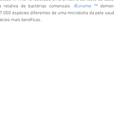
a relativa de bactérias comensais. 
Æonome ™
 demons
 7.000 espécies diferentes de uma microbiota da pele sau
écies mais benéficas.