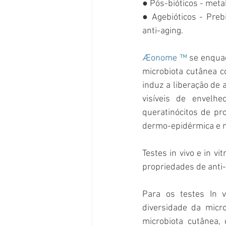
● Pós-bióticos - meta
● Agebióticos - Prebi
anti-aging.
Æonome ™
 se enqua
microbiota cutânea c
induz a liberação de 
visíveis de envelh
queratinócitos de pr
dermo-epidérmica e n
Testes in vivo e in v
propriedades de anti
Para os testes In v
diversidade da micro
microbiota cutânea,