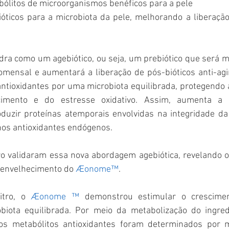
bólitos de microorganismos benéficos para a pele
óticos para a microbiota da pele, melhorando a liberação
dra como um agebiótico, ou seja, um prebiótico que será m
omensal e aumentará a liberação de pós-bióticos anti-agi
antioxidantes por uma microbiota equilibrada, protegendo a
ecimento e do estresse oxidativo. Assim, aumenta a 
oduzir proteínas atemporais envolvidas na integridade da 
os antioxidantes endógenos.
itro validaram essa nova abordagem agebiótica, revelando
-envelhecimento do 
Æonome™
.
itro, o 
Æonome ™
 demonstrou estimular o crescime
biota equilibrada. Por meio da metabolização do ingredi
 os metabólitos antioxidantes foram determinados por m