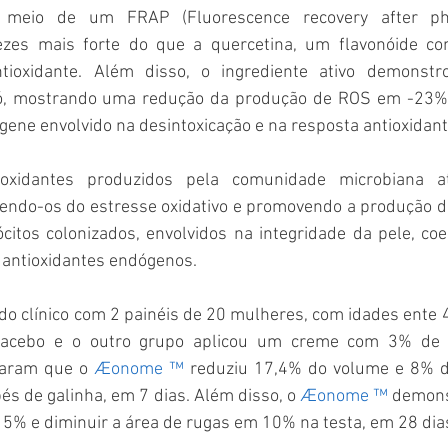
vezes mais forte do que a quercetina, um flavonóide co
ntioxidante. Além disso, o ingrediente ativo demonstro
 só, mostrando uma redução da produção de ROS em -23%
 gene envolvido na desintoxicação e na resposta antioxidant
ioxidantes produzidos pela comunidade microbiana a
gendo-os do estresse oxidativo e promovendo a produção de
citos colonizados, envolvidos na integridade da pele, co
antioxidantes endógenos.
do clínico com 2 painéis de 20 mulheres, com idades ente 
lacebo e o outro grupo aplicou um creme com 3% de
aram que o 
Æonome ™
 reduziu 17,4% do volume e 8% da
és de galinha, em 7 dias. Além disso, o 
Æonome ™
 demons
5% e diminuir a área de rugas em 10% na testa, em 28 dia