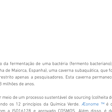
o da fermentação de uma bactéria (fermento bacteriano)
lha de Maiorca, Espanha), uma caverna subaquática, que f
restrito apenas a pesquisadores. Esta caverna permanec
3 milhões de anos.
or meio de um processo sustentável de sourcing (colheita d
indo os 12 princípios da Química Verde. 
Æonome ™
 é 
com a ISO16128 e aprovado COSMOS. Além disso, é de