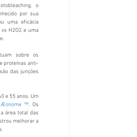
metabolômicos. Por meio de um FRAP (Fluorescence recovery after photobleaching, o 
nhecido por sua 
u uma eficácia 
 vs H2O2 e uma 
e.
tuam sobre os 
 proteínas anti-
esão das junções 
40 e 55 anos. Um 
 
Æonome ™
.
Os 
 área total das 
trou melhorar a 
s.