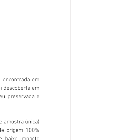
, encontrada em 
oi descoberta em 
eu preservada e 
e amostra única) 
de origem 100% 
 baixo impacto 