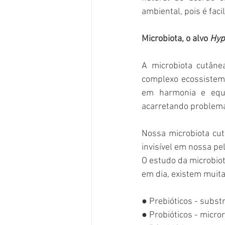
ambiental, pois é fac
Microbiota, o alvo 
Hyp
A microbiota cutâne
complexo ecossistema
em harmonia e equil
acarretando problema
Nossa microbiota cu
invisível em nossa pe
O estudo da microbiot
em dia, existem muita
● Prebióticos - subs
● Probióticos - micro