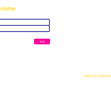
sletter
Sobre
A ABC
Diretoria
tters e Mensagens da ABC e parceiros.
Nosso
>>
Propósito
IFSCC e ABC
Termos de Serviç
Privacidade
Seja um Associ
Físico
Jurídico
Acadêmico Estu
COSMETOLOGIA
Acadêmico Prof
 Petrópolis - São Paulo/SP CEP 04637-130