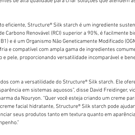
entes de alta qualidade para criar soluções que atendem à
eficiente, Structure® Silk starch é um ingrediente sustent
e Carbono Renovável (RCI) superior a 90%, é facilmente bi
B1) e é um Organismo Não Geneticamente Modificado (OG
fria e compatível com ampla gama de ingredientes comum
o e pele, proporcionando versatilidade incomparável e bene
s com a versatilidade do Structure® Silk starch. Ele ofe
nsparência em sistemas aquosos”, disse David Freidinger, vi
harma da Nouryon. “Quer você esteja criando um creme par
reme facial hidratante, Structure® Silk starch pode ajudar
enciar seus produtos tanto em textura quanto em aparência
mpenho.”