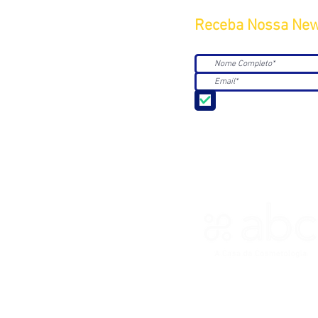
Receba Nossa New
Aceito receber Newsle
ASSOCIAÇÃO BRASILEIRA DE 
R. Ana Catharina Randi, 25 Jd.
CNPJ 45.884.582/0001-54