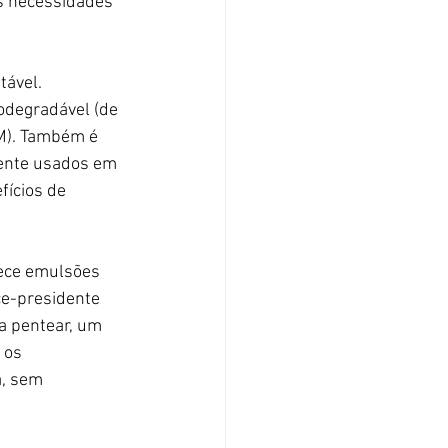
s necessidades 
ável. 
odegradável (de 
M). Também é 
ente usados em 
fícios de 
rece emulsões 
ce-presidente 
a pentear, um 
 os 
, sem 