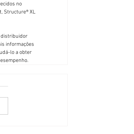
recidos no 
, Structure® XL 
distribuidor 
is informações 
udá-lo a obter 
 desempenho.