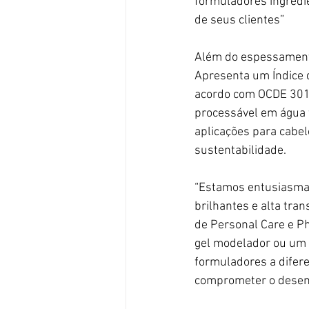
formuladores ingredi
de seus clientes”
Além do espessamento 
Apresenta um Índice d
acordo com OCDE 301
processável em água 
aplicações para cabel
sustentabilidade.
“Estamos entusiasmado
brilhantes e alta tra
de Personal Care e P
gel modelador ou um c
formuladores a difer
comprometer o dese