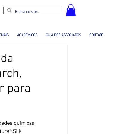
ONAIS
ACADÊMICOS
GUIA DOS ASSOCIADOS
CONTATO
 da
arch,
r para
idades químicas, 
ure® Silk 