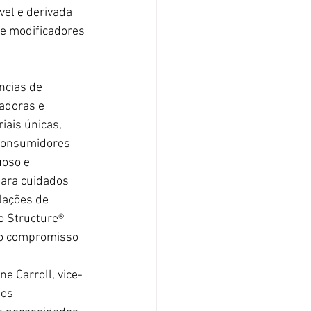
vel e derivada 
de modificadores 
ncias de 
adoras e 
ais únicas, 
 consumidores 
uoso e 
para cuidados 
lações de 
o Structure® 
so compromisso 
e Carroll, vice-
os 