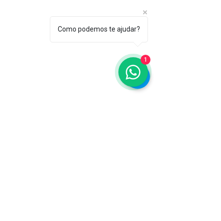
ASSOCIAÇÃO BRASILEIRA DE COSMETOLOGIA
R. Ana Catharina Randi, 25 Jd. Petrópolis - São
Paulo/SP CEP 04637-130
Como podemos te ajudar?
CNPJ 45.884.582/0001-54
Sobre
1
A ABC
Diretori
a
Nosso
Propósito
IFSCC e ABC
Termos de Serviço e Política de
Privacidade
Seja um