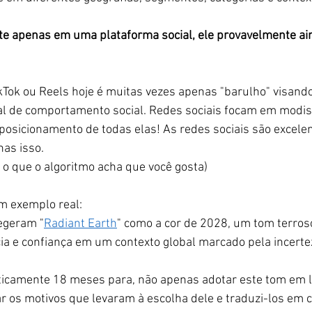
e apenas em uma plataforma social, ele provavelmente ai
kTok ou Reels hoje é muitas vezes apenas "barulho" visand
l de comportamento social. Redes sociais focam em modi
 posicionamento de todas elas! As redes sociais são excele
nas isso.
 o que o algoritmo acha que você gosta)
um exemplo real:
egeram "
Radiant Earth
" como a cor de 2028, um tom terros
ncia e confiança em um contexto global marcado pela incerte
aticamente 18 meses para, não apenas adotar este tom em 
r os motivos que levaram à escolha dele e traduzi-los em