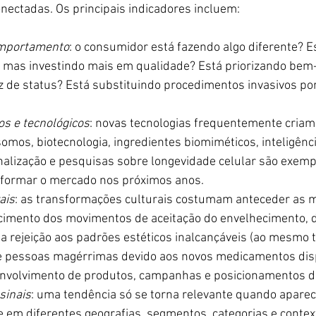
ectadas. Os principais indicadores incluem:
mportamento
: o consumidor está fazendo algo diferente? 
mas investindo mais em qualidade? Está priorizando bem-
 de status? Está substituindo procedimentos invasivos por
os e tecnológicos
: novas tecnologias frequentemente criam
omos, biotecnologia, ingredientes biomiméticos, inteligência 
nalização e pesquisas sobre longevidade celular são exemp
sformar o mercado nos próximos anos.
ais
: as transformações culturais costumam anteceder as 
imento dos movimentos de aceitação do envelhecimento, d
da rejeição aos padrões estéticos inalcançáveis (ao mesmo
 pessoas magérrimas devido aos novos medicamentos dispo
senvolvimento de produtos, campanhas e posicionamentos d
sinais
: uma tendência só se torna relevante quando aparec
em diferentes geografias, segmentos, categorias e contex