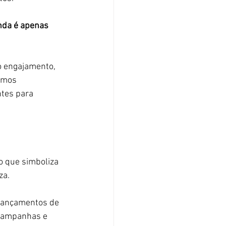
nda é apenas 
o engajamento, 
smos 
ntes para 
o que simboliza 
za.
lançamentos de 
 campanhas e 