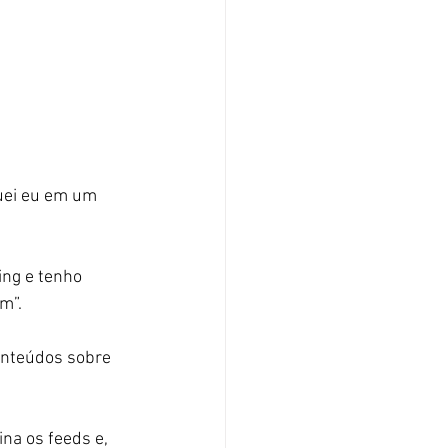
quei eu em um 
ng e tenho 
m”.
onteúdos sobre 
na os feeds e, 