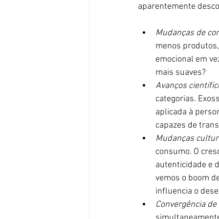
aparentemente descon
Mudanças de co
menos produtos, 
emocional em vez
mais suaves?
Avanços científic
categorias. Exoss
aplicada à perso
capazes de tran
Mudanças cultur
consumo. O cresc
autenticidade e 
vemos o boom de
influencia o de
Convergência de 
simultaneamente 