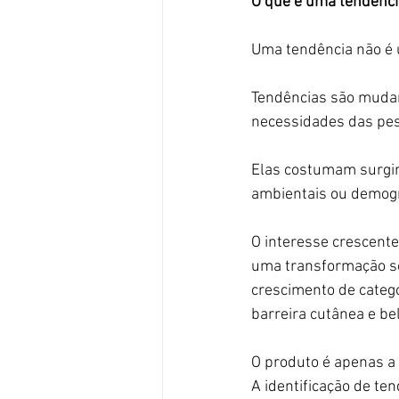
O que é uma tendênci
Uma tendência não é
Tendências são mudan
necessidades das pe
Elas costumam surgir 
ambientais ou demogr
O interesse crescente
uma transformação soc
crescimento de catego
barreira cutânea e be
O produto é apenas a
A identificação de te