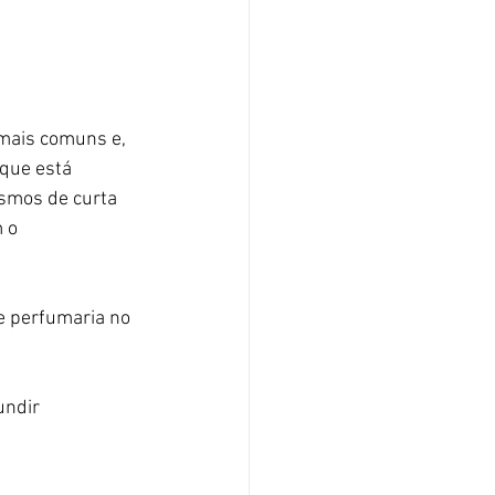
mais comuns e, 
que está 
smos de curta 
 o 
e perfumaria no 
undir 