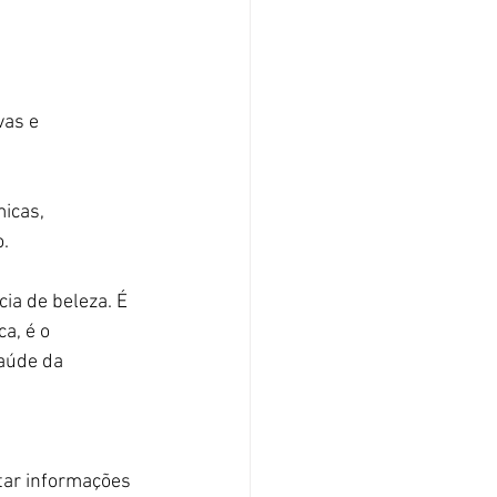
as e 
icas, 
o.
ia de beleza. É 
a, é o 
aúde da 
tar informações 