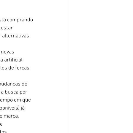
Está comprando 
estar 
 alternativas 
 novas 
artificial 
los de forças 
mudanças de 
a busca por 
 tempo em que 
níveis) já 
e marca.
e 
tos.