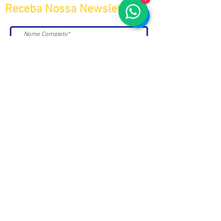
Receba Nossa Newsletter
>>
Aceito receber Newsletters e
Mensagens da ABC e parceiros.
ASSOCIAÇÃO BRASILEIRA DE COSMETOLOGIA
R. Ana Catharina Randi, 25 Jd. Petrópolis - São
Paulo/SP CEP 04637-130
CNPJ 45.884.582/0001-54