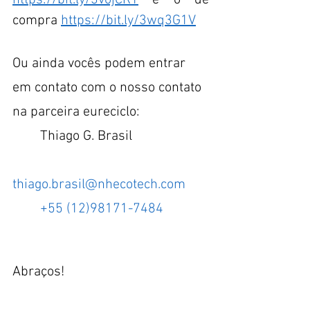
https://bit.ly/3vojCR1
 e o de 
compra 
https://bit.ly/3wq3G1V
Ou ainda vocês podem entrar 
em contato com o nosso contato 
na parceira eureciclo:
	Thiago G. Brasil
thiago.brasil@nhecotech.com
+55 (12)98171-7484 
Abraços!