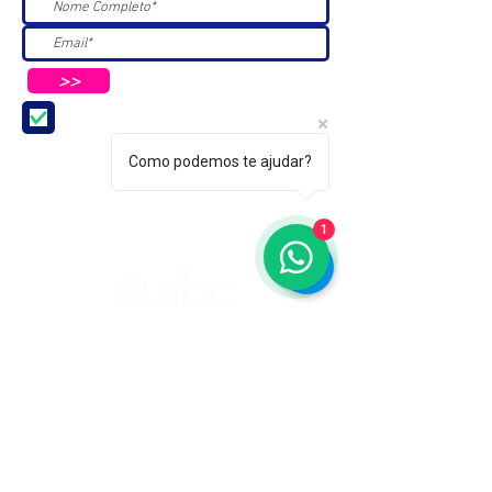
>>
Aceito receber Newsletters e
Mensagens da ABC e parceiros.
Como podemos te ajudar?
1
ASSOCIAÇÃO BRASILEIRA DE COSMETOLOGIA
R. Ana Catharina Randi, 25 Jd. Petrópolis - São
Paulo/SP CEP 04637-130
CNPJ 45.884.582/0001-54
Sobre
A ABC