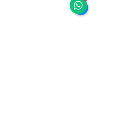
ASSOCIAÇÃO BRASILEIRA DE COSMETOLOGIA
R. Ana Catharina Randi, 25 Jd. Petrópolis - São
Paulo/SP CEP 04637-130
CNPJ 45.884.582/0001-54
Sobre
A ABC
Diretori
a
Nosso
Propósito