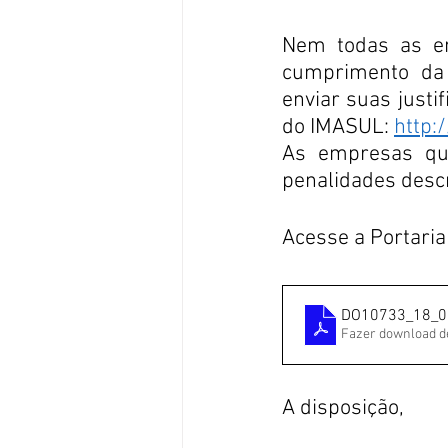
Nem todas as em
cumprimento da 
enviar suas justif
do IMASUL: 
http:/
As empresas que 
penalidades descr
Acesse a Portaria
DO10733_18_01
Fazer download d
A disposição,