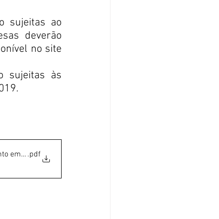
 sujeitas ao 
sas deverão 
nível no site 
 sujeitas às 
2019.
nto empresas LR
.pdf