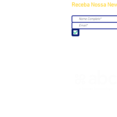
Receba Nossa New
Aceito receber Newsle
ASSOCIAÇÃO BRASILEIRA DE 
R. Ana Catharina Randi, 25 Jd.
CNPJ 45.884.582/0001-54