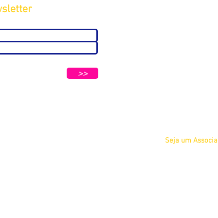
sletter
Sobre
A ABC
Diretoria
tters e Mensagens da ABC e parceiros.
Nosso
>>
Propósito
IFSCC e ABC
Termos de Serviç
Privacidade
Seja um Associ
Físico
Jurídico
Acadêmico Estu
COSMETOLOGIA
Acadêmico Prof
 Petrópolis - São Paulo/SP CEP 04637-130