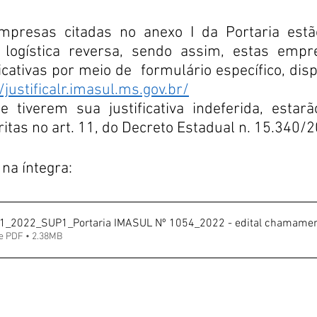
presas citadas no anexo I da Portaria estão
logística reversa, sendo assim, estas empre
icativas por meio de  formulário específico, dispo
/justificalr.imasul.ms.gov.br/
tiverem sua justificativa indeferida, estarão
itas no art. 11, do Decreto Estadual n. 15.340/
 na íntegra:
_2022_SUP1_Portaria IMASUL Nº 1054_2022 - edital chamame
e PDF • 2.38MB