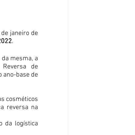
e janeiro de 
2022
.
I da mesma, a 
Reversa de 
 ano-base de 
s cosméticos 
a reversa na 
da logística 