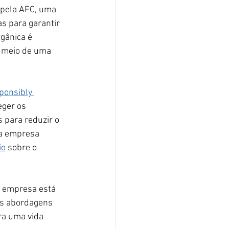
 pela AFC, uma 
s para garantir 
gânica é 
r meio de uma 
ponsibly 
eger os 
 para reduzir o 
 a empresa 
io
 sobre o 
 empresa está 
as abordagens 
ra uma vida 