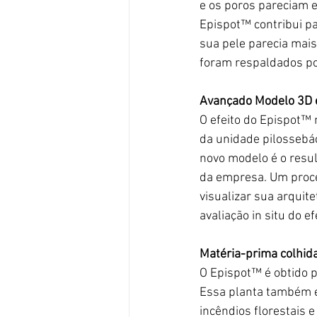
e os poros pareciam 
Epispot™
 contribui p
sua pele parecia mais
foram respaldados por
Avançado Modelo 3D ex
O efeito do Epispot™
 
da unidade pilossebáce
novo modelo é o resu
da empresa. Um proce
visualizar 
sua arquite
avaliação in situ do e
Matéria-prima colhid
O Epispot™
 é obtido 
Essa planta também é 
incêndios florestais 