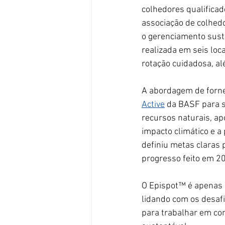
colhedores qualificad
associação de colhedo
o gerenciamento suste
realizada em seis loc
rotação cuidadosa, al
A abordagem de forn
Active
da BASF para s
recursos naturais, ap
impacto climático e a
definiu metas claras
progresso feito em 2
O Epispot™
 é apenas
lidando com os desafi
para trabalhar em con