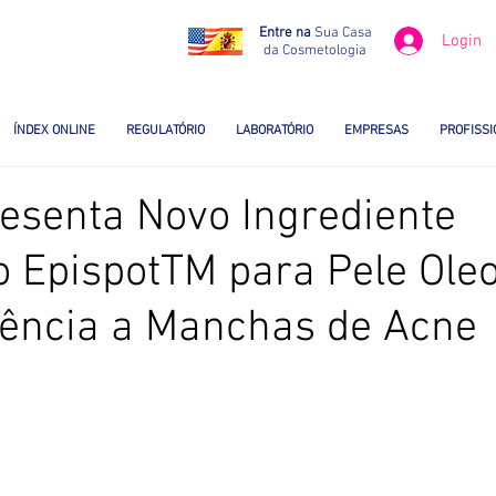
Entre na
Sua Casa
Login
da Cosmetologia
ÍNDEX ONLINE
REGULATÓRIO
LABORATÓRIO
EMPRESAS
PROFISSI
esenta Novo Ingrediente
 EpispotTM para Pele Ole
ência a Manchas de Acne