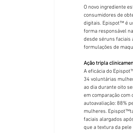
O novo ingrediente es
consumidores de obte
digitais. Epispot
™
 é u
forma
 responsável n
desde séruns
 faciais
formulações de
 maqu
Ação tripla clinicam
A eficácia do Epispot
34 
voluntárias mulher
ao dia durante oito s
em comparação com o 
autoavaliação: 88% p
mulheres. Epispot™t
faciais alargados apó
que a textura da pele