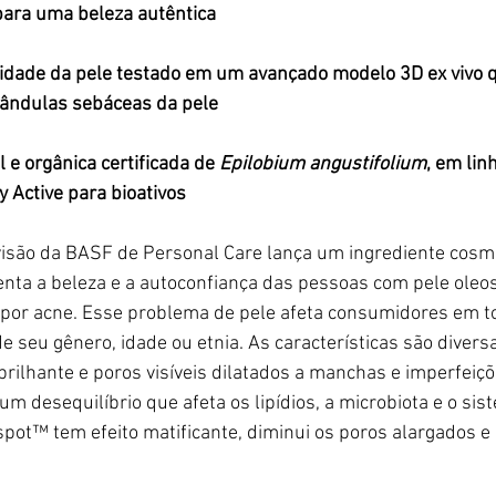
para uma beleza autêntica
sidade da pele testado em um avançado modelo 3D ex vivo qu
ândulas sebáceas da pele
 e orgânica certificada de 
Epilobium angustifolium
, em lin
 Active para bioativos
visão da BASF
 de Personal Care lança um ingrediente cosm
nta a beleza e a autoconfiança das pessoas com pele 
oleo
 por acne
. Esse problema de pele afeta consumidores em t
seu gênero, idade ou etnia. As características são diversa
rilhante e poros visíveis dilatados a manchas e imperfeiç
um desequilíbrio que afeta os lipídios, a microbiota e o sis
ispot™ tem efeito matificante, diminui os poros alargados
 e