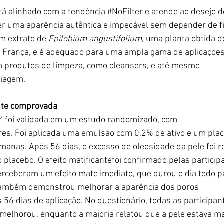
tá alinhado com a tendência 
#NoFilter
 e atende ao desejo d
r uma aparência autêntica e impecável sem depender de fil
m extrato de 
Epilobium angustifolium
, uma planta obtida d
a França, e é adequado para uma ampla gama 
de aplicações
 a produtos de limpeza
, como cleansers, e até mesmo 
iagem.
ente comprovada
™
 foi validada em um estudo randomizado, com 
es. Foi aplicada
 uma emulsão com 0,2% de 
ativo
 e um pla
emanas. Após 56 dias, o excesso de oleosidade da pele foi
placebo. O efeito 
matificantefoi confirmado pelas partici
erceberam um efeito mate imediato, que durou o dia todo 
ambém demonstrou melhorar a aparência dos poros 
s 56 dias de aplicação. No questionário, todas as participa
 melhorou, enquanto a maioria relatou que a pele estava m