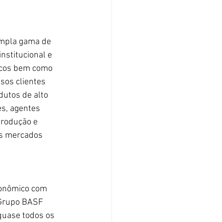
ampla gama de 
nstitucional e 
ticos bem como 
sos clientes 
dutos de alto 
s, agentes 
produção e 
s mercados 
onômico com 
 Grupo BASF 
quase todos os 