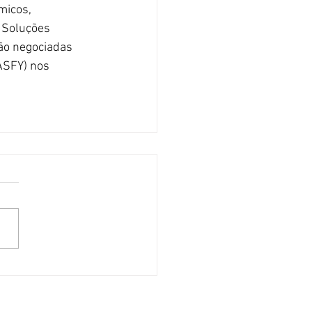
micos, 
e Soluções 
ão negociadas 
ASFY) nos 