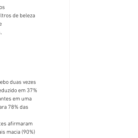
os 
tros de beleza 
e 
, 
cebo duas vezes 
 reduzido em 37% 
pantes em uma 
para 78% das 
ntes afirmaram 
ais macia (90%) 