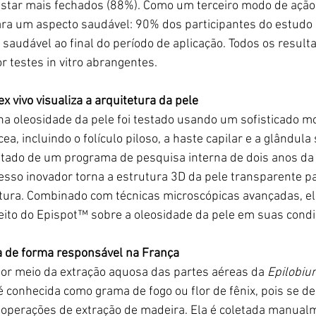
estar mais fechados (88%). Como um terceiro modo de ação,
ara um 
aspecto
 saudável: 90% dos participantes do estudo
 saudável ao final do período de aplicação. Todos os result
 testes in vitro abrangentes.
 vivo visualiza a arquitetura da pele
na oleosidade da pele foi testado usando um sofisticado mo
a, incluindo o folículo piloso, a haste capilar e a glândula
ltado de um programa de pesquisa interna de dois anos da
sso inovador torna a estrutura 3D da pele transparente p
tura. Combinado com técnicas microscópicas avançadas, e
feito do Epispot™
 sobre a oleosidade da pele em suas condi
a de forma responsável na França
por meio da extração 
aquosa
 das partes aéreas da 
Epilobiu
conhecida como grama de fogo ou flor de fênix, pois se d
e operações de extração de madeira. Ela é coletada manual