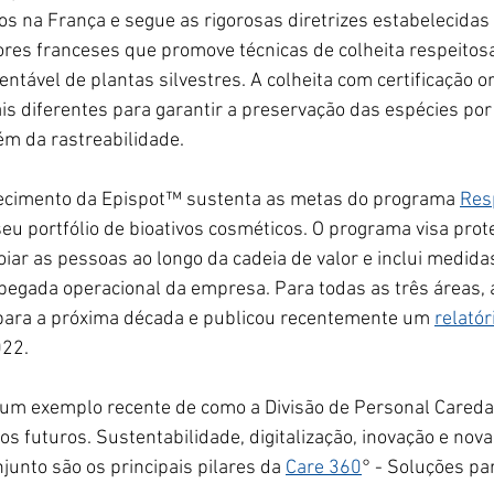
os na França e segue as rigorosas diretrizes estabelecidas
res franceses que promove técnicas de colheita respeitosa
ntável de plantas silvestres. A colheita com certificação or
ais diferentes para garantir a preservação das espécies po
ém da rastreabilidade.
ecimento da Epispot™ sustenta
 as metas do programa 
Res
eu portfólio de bioativos cosméticos. O programa visa prot
oiar as pessoas ao longo da cadeia de valor e inclui medidas
 pegada operacional da empresa. Para todas as três áreas,
 para a próxima década e publicou recentemente um
relatór
022.
 um exemplo recente de como a Divisão 
de Personal Careda
os futuros. Sustentabilidade, digitalização, inovação e nov
junto são os principais pilares da
Care 360
° - Soluções pa