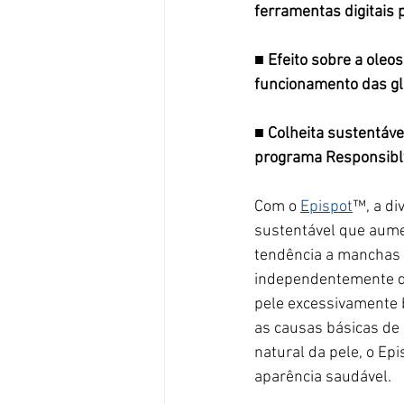
ferramentas digitais 
■ 
Efeito sobre a oleo
funcionamento das gl
■ 
Colheita sustentável
programa Responsibly
Com o
Epispot
™, a di
sustentável que aume
tendência a manchas
independentemente de 
pele excessivamente b
as causas básicas de 
natural da pele, o Ep
aparência saudável. 