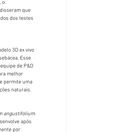
 o 
 disseram que 
ados dos testes 
delo 3D ex vivo 
 sebácea. Esse 
 equipe de P&D 
ara melhor 
le permite uma 
ções naturais
.
m angustifolium
. 
esenvolve após 
mente por 