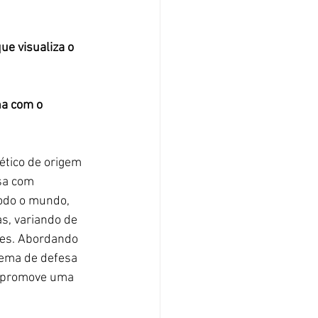
e visualiza o 
ha com o 
ético de origem 
sa com 
odo o mundo, 
s, variando de 
ões. Abordando 
tema de defesa 
 promove uma 