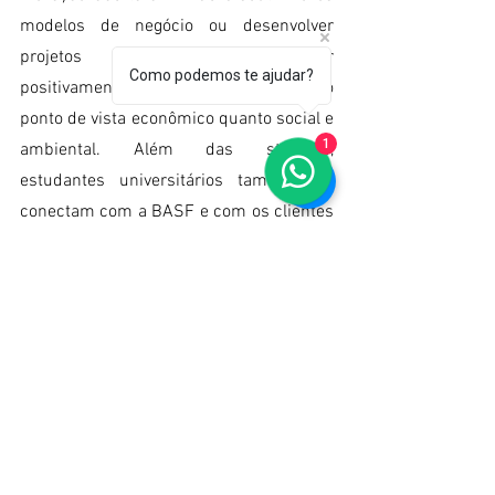
modelos de negócio ou desenvolver 
projetos focados em impactar 
Como podemos te ajudar?
positivamente a sociedade, tanto do 
ponto de vista econômico quanto social e 
1
ambiental. Além das startups, 
estudantes universitários também se 
conectam com a BASF e com os clientes 
para ajudar a solucionar os desafios 
existentes. Estamos gerando valor para a 
sociedade e apoiando a BASF a criar 
química para um futuro sustentável. 
Somos uma plataforma de conteúdo e 
eventos que atualmente atende um 
ecossistema composto por mais de 50 
mil pessoas e que continua crescendo. 
Venha nos conhecer. Escreva-nos para 
o