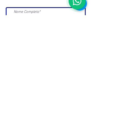
>>
Aceito receber Newsletters e
Mensagens da ABC e parceiros.
ASSOCIAÇÃO BRASILEIRA DE COSMETOLOGIA
R. Ana Catharina Randi, 25 Jd. Petrópolis - São
Paulo/SP CEP 04637-130
CNPJ 45.884.582/0001-54
Sobre