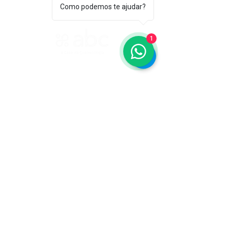
Como podemos te ajudar?
1
ASSOCIAÇÃO BRASILEIRA DE COSMETOLOGIA
R. Ana Catharina Randi, 25 Jd. Petrópolis - São
Paulo/SP CEP 04637-130
CNPJ 45.884.582/0001-54
Sobre
A ABC
Diretori
a
Nosso
Propósito
IFSCC e ABC
Termos de Serviço e Política de