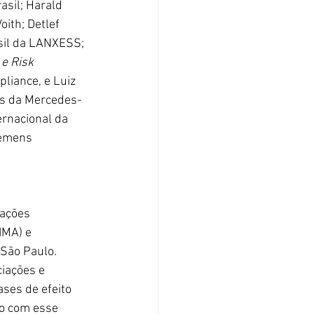
asil; Harald 
ith; Detlef 
asil da LANXESS; 
 e Risk 
liance, e Luiz 
os da Mercedes-
rnacional da 
iemens 
ações 
IMA) e 
São Paulo.
iações e 
ses de efeito 
o com esse 