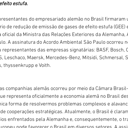
feito estufa.
representantes do empresariado alemão no Brasil firmaram
io de redução de emissão de gases de efeito estufa (GEE) 
 oficial da Ministra das Relações Exteriores da Alemanha,
lo. A assinatura do Acordo Ambiental São Paulo ocorreu no
 representantes das empresas signatárias: BASF, Bosch, C
, Leschaco, Maersk, Mercedes-Benz, Mitsidi, Schmersal, 
, thyssenkrupp e Voith.
as companhias alemãs ocorreu por meio da Câmara Brasil
que representa oficialmente a economia alemã no Brasil de
nica forma de resolvermos problemas complexos e alavanc
 de cooperações estratégicas. Atualmente, o Brasil é clara
fios enfrentados pela Alemanha e, consequentemente, o tr
uropeu pode favorecer o Brasil em diversos setores. A assi