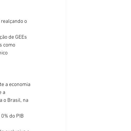
 realçando o 
ução de GEEs 
s como 
ico 
te a economia 
 a 
 o Brasil, na 
10% do PIB 