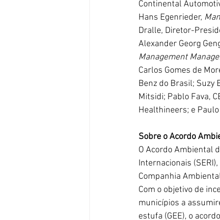
Continental Automotiv
Hans Egenrieder, 
Man
Dralle, Diretor-Presi
Alexander Georg Geng,
Management Manage
Carlos Gomes de More
Benz do Brasil; Suzy 
Mitsidi; Pablo Fava, 
Healthineers; e Paul
Sobre o Acordo Ambie
O Acordo Ambiental de
Internacionais (SERI)
Companhia Ambiental 
Com o objetivo de inc
municípios a assumir
estufa (GEE), o acor