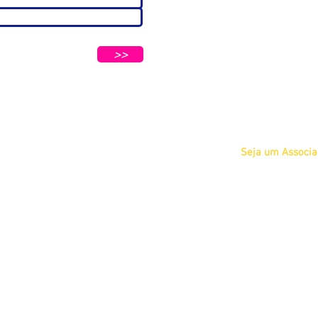
A ABC
Diretoria
tters e Mensagens da ABC e parceiros.
Nosso
>>
Propósito
IFSCC e ABC
Termos de Serviç
Privacidade
Seja um Associ
Físico
Jurídico
Acadêmico Estu
COSMETOLOGIA
Acadêmico Prof
 Petrópolis - São Paulo/SP CEP 04637-130
Eventos
Cursos