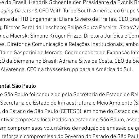
e do Brasil; Hendrik Schoenfelder, Presidente da Evonik Br
aging Director
 & CFO Voith Turbo South America do Grupo Vo
dente da HTB Engenharia; Eliane Siviero de Freitas, CEO Br
 Diretor Geral da Leschaco; Felipe Souza Pereira, 
Security
r
 da Maersk; Simone Krüger Frizzo, Diretora Jurídica e Comp
s, Diretor de Comunicação e Relações Institucionais, amb
Elaine Gasparini de Moraes, Coordenadora de Expansão Inte
CEO da Siemens no Brasil; Adriana Silva da Costa, CEO da S
o Alvarenga, CEO da thyssenkrupp para a América do Sul.
ntal São Paulo
 São Paulo foi conduzido pela Secretaria de Estado de Rel
, Secretaria de Estado de Infraestrutura e Meio Ambiente (S
do Estado de São Paulo (CETESB), em nome do Estado de 
entivar empresas localizadas no estado de São Paulo, assoc
em compromissos voluntários de redução de emissão de ga
do reforça o compromisso do Governo do Estado de São Paul