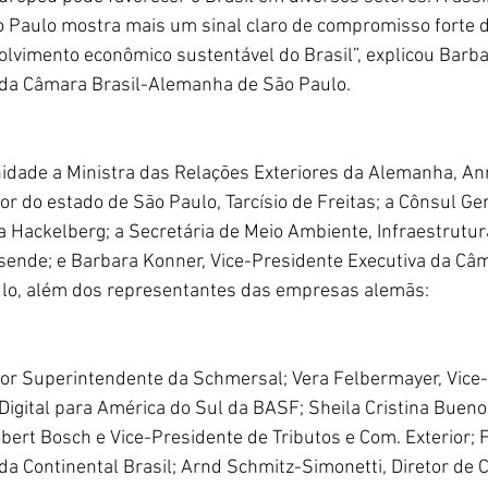
 Paulo mostra mais um sinal claro de compromisso forte 
vimento econômico sustentável do Brasil”, explicou Barba
 da Câmara Brasil-Alemanha de São Paulo.
nidade a Ministra das Relações Exteriores da Alemanha, An
r do estado de São Paulo, Tarcísio de Freitas; a Cônsul G
 Hackelberg; a Secretária de Meio Ambiente, Infraestrutura
sende; e Barbara Konner, Vice-Presidente Executiva da Câm
lo, além dos representantes das empresas alemãs:
tor Superintendente da Schmersal; Vera Felbermayer, Vice
igital para América do Sul da BASF; Sheila Cristina Bueno 
ert Bosch e Vice-Presidente de Tributos e Com. Exterior; F
a Continental Brasil; Arnd Schmitz-Simonetti, Diretor de