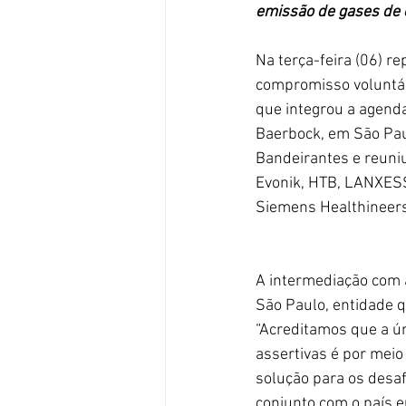
emissão de gases de e
Na terça-feira (06) 
compromisso voluntár
que integrou a agenda
Baerbock, em São Pau
Bandeirantes e reuniu
Evonik, HTB, LANXESS
Siemens Healthineers
A intermediação com 
São Paulo, entidade 
“Acreditamos que a ú
assertivas é por meio
solução para os desa
conjunto com o país e