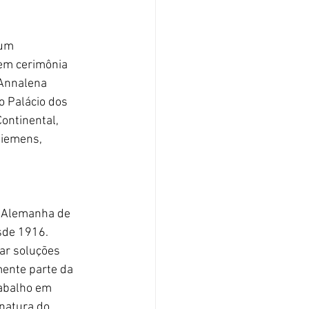
 um 
em cerimônia 
 Annalena 
 Palácio dos 
ontinental, 
Siemens, 
-Alemanha de 
sde 1916. 
ar soluções 
mente parte da 
abalho em 
natura do 