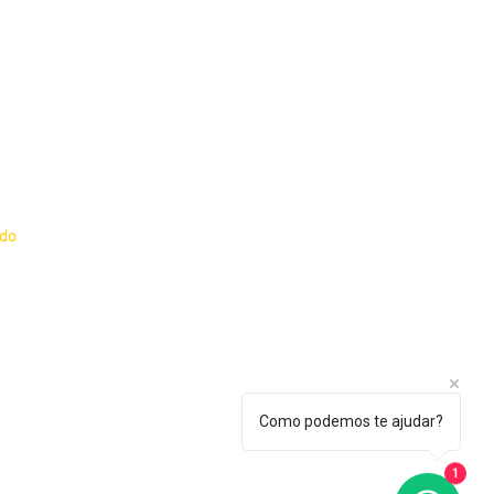
o e Política de
ado
dante
essor
Como podemos te ajudar?
1