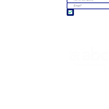
Aceito receber Newsle
ASSOCIAÇÃO BRASILEIRA DE 
R. Ana Catharina Randi, 25 Jd.
CNPJ 45.884.582/0001-54