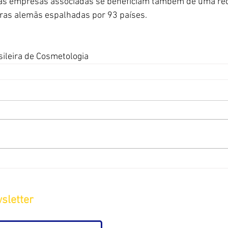
as empresas associadas se beneficiam também de uma rede
as alemãs espalhadas por 93 países. 
sileira de Cosmetologia
sletter
Sobre