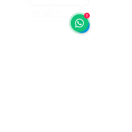
1
ASSOCIAÇÃO BRASILEIRA DE COSMETOLOGIA
R. Ana Catharina Randi, 25 Jd. Petrópolis - São
Paulo/SP CEP 04637-130
CNPJ 45.884.582/0001-54
Sobre
A ABC
Diretori
a
Nosso
Propósito
IFSCC e ABC
Termos de Serviço e Política de
Privacidade