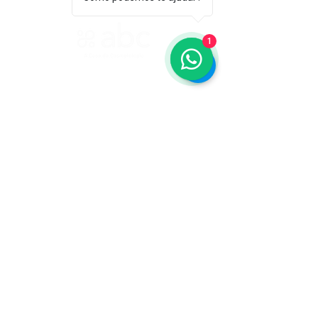
1
ASSOCIAÇÃO BRASILEIRA DE COSMETOLOGIA
R. Ana Catharina Randi, 25 Jd. Petrópolis - São
Paulo/SP CEP 04637-130
CNPJ 45.884.582/0001-54
Sobre
A ABC
Diretori
a
Nosso
Propósito
IFSCC e ABC
Termos de Serviço e Política de
Privacidade