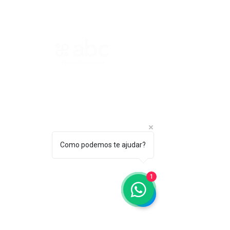
ASSOCIAÇÃO BRASILEIRA DE COSMETOLOGIA
R. Ana Catharina Randi, 25 Jd. Petrópolis - São
Paulo/SP CEP 04637-130
CNPJ 45.884.582/0001-54
Sobre
A ABC
Como podemos te ajudar?
Diretori
a
1
Nosso
Propósito
IFSCC e ABC