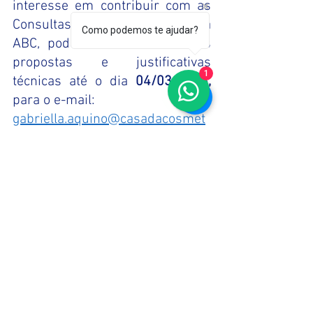
interesse em contribuir com as 
Consultas Públicas por meio da 
Como podemos te ajudar?
ABC, poderão encaminhar suas 
propostas e justificativas 
1
técnicas até o dia 
04/03/2026, 
para o e-mail:
gabriella.aquino@casadacosmet
ologia.com.br
Atenciosamente
Departamento de Assuntos 
Regulatórios
ABC - Associação Brasileira de 
Cosmetologia
gabriella.aquino@casadacosmet
ologia.com.br