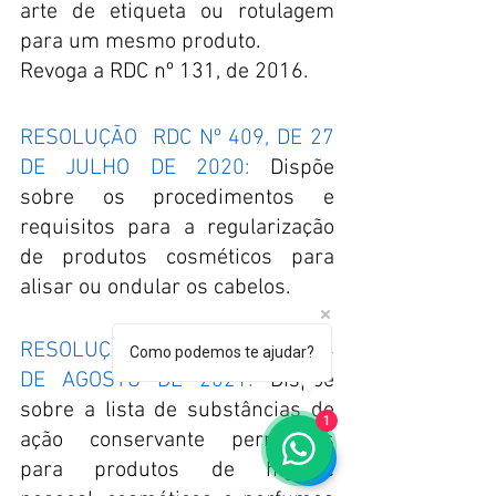
arte de etiqueta ou rotulagem 
para um mesmo produto.
Revoga a RDC nº 131, de 2016.
RESOLUÇÃO  RDC Nº 409, DE 27 
DE JULHO DE 2020:
 Dispõe 
sobre os procedimentos e 
requisitos para a regularização 
de produtos cosméticos para 
alisar ou ondular os cabelos.
RESOLUÇÃ O  RDC Nº 528, DE 4 
Como podemos te ajudar?
DE AGOSTO DE 2021:
 Dispõe 
sobre a lista de substâncias de 
1
ação conservante permitidas 
para produtos de higiene 