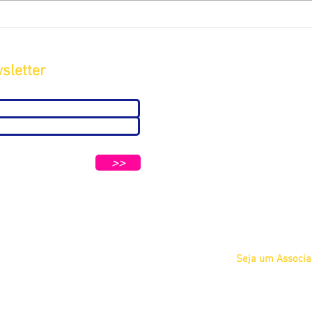
sletter
Sobre
A ABC
Diretoria
tters e Mensagens da ABC e parceiros.
Nosso
>>
Propósito
IFSCC e ABC
Termos de Serviç
Privacidade
Seja um Associ
Físico
Jurídico