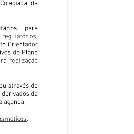
Colegiada da 
ários para 
regulatórios
, 
o Orientador 
vos do Plano 
a realização 
u através de 
 derivados da 
na agenda.
osméticos
: