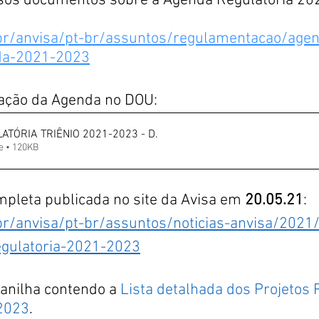
rsos documentos sobre a Agenda Regulatória 20
br/anvisa/pt-br/assuntos/regulamentacao/age
nda-2021-2023
cação da Agenda no DOU:
TÓRIA TRIÊNIO 2021-2023 - D
.
Fazer download de • 120KB
ompleta publicada no site da Avisa em 
20.05.21
:
br/anvisa/pt-br/assuntos/noticias-anvisa/2021/
gulatoria-2021-2023
lanilha contendo a 
Lista detalhada dos Projetos 
2023
.