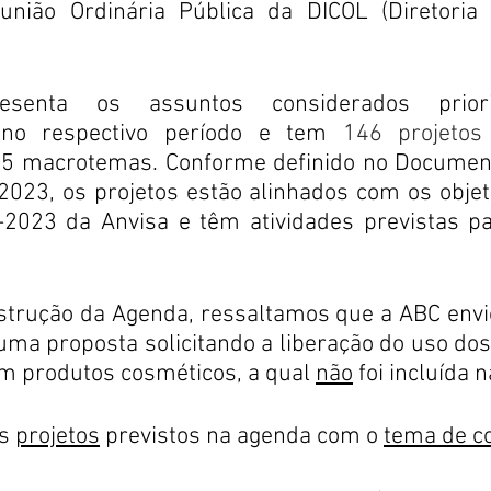
nião Ordinária Pública da DICOL (Diretoria 
senta os assuntos considerados priorit
 no respectivo período e tem 
146 projetos 
15 macrotemas. Conforme definido no Document
023, os projetos estão alinhados com os objeti
-2023 da Anvisa e têm atividades previstas par
strução da Agenda, ressaltamos que a ABC envio
 uma proposta solicitando a liberação do uso dos
m produtos cosméticos, a qual 
não
 foi incluída 
s 
projetos
 previstos na agenda com o 
tema de c