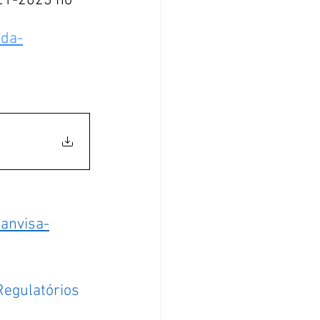
21-2023 no 
nda-
anvisa-
Regulatórios 