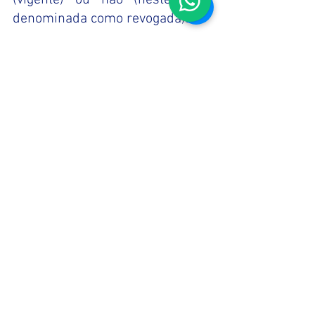
(vigente) ou não (neste caso, 
denominada como revogada). 
Histórico de medidas de um 
produto
Algumas vezes, a Anvisa é 
questionada sobre a razão de 
manter o histórico de uma 
medida cautelar ou preventiva 
vinculada ao registro de um 
produto. Explicamos: essas 
informações fazem parte da 
política de transparência da 
Agência. Além disso, elas têm 
por objetivo auxiliar as 
atividades de fiscalização das 
Vigilâncias Sanitárias estaduais 