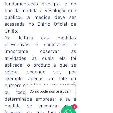
fundamentação principal e do 
tipo da medida, a Resolução que 
publicou a medida deve ser 
acessada no Diário Oficial da 
União. 
Na leitura das medidas 
preventivas e cautelares, é 
importante observar as 
atividades às quais ela foi 
aplicada; o produto a que se 
refere, podendo ser, por 
exemplo, apenas um lote ou 
número de série de um produto 
Como podemos te ajudar?
ou todos os produtos de 
determinada empresa; e se a 
medida se encontra válida 
1