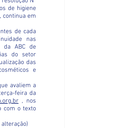
 resolução Nº 
s de higiene 
, continua em 
ntes de cada 
nuidade nas 
o da ABC de 
as do setor 
alização das 
osméticos e 
ue avaliem a 
terça-feira da 
.org.br
 , nos 
 com o texto 
 alteração)