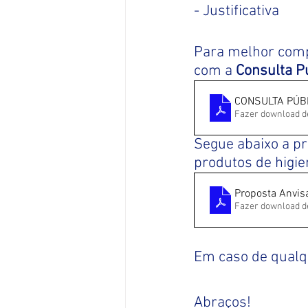
- Justificativa
Para melhor comp
com a 
Consulta P
CONSULTA PÚBL
Fazer download d
Segue abaixo a p
produtos de higie
Proposta Anvis
Fazer download d
Em caso de qualq
Abraços!