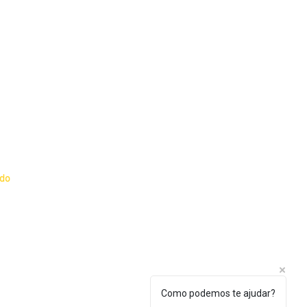
o e Política de
ado
dante
essor
Como podemos te ajudar?