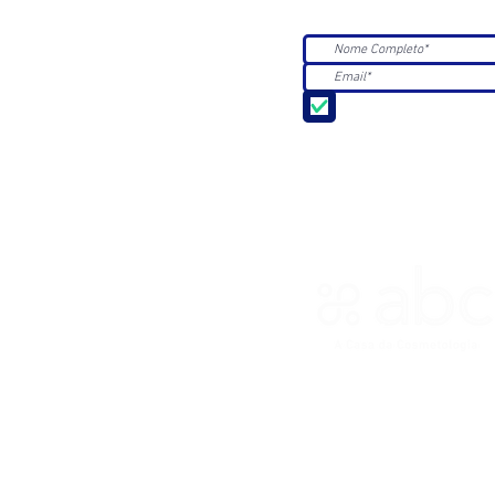
Aceito receber Newsle
ASSOCIAÇÃO BRASILEIRA DE 
R. Ana Catharina Randi, 25 Jd.
CNPJ 45.884.582/0001-54