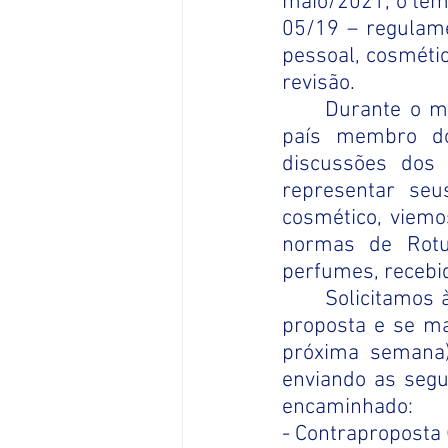
maio/2021, o tema
05/19 – regulame
pessoal, cosmétic
revisão.
Durante o m
país membro do
discussões dos
representar seu
cosmético, viemo
normas de Rotul
perfumes, recebid
Solicitamos 
proposta e se ma
próxima semana)
enviando as segu
encaminhado:
- Contraproposta 