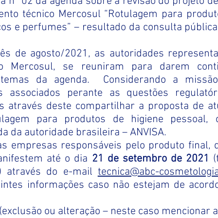
 nº 02 da agenda sobre a revisão do projeto de
nto técnico Mercosul “Rotulagem para produto
os e perfumes” – resultado da consulta pública
ês de agosto/2021, as autoridades representa
 Mercosul, se reuniram para darem conti
 temas da agenda.  Considerando a missã
s associados perante as questões regulatóri
s através deste compartilhar a proposta de atu
agem para produtos de higiene pessoal, c
a da autoridade brasileira – ANVISA.
às empresas responsáveis pelo produto final, q
nifestem até o dia 
21 de setembro de 2021
 (
 através do e-mail 
tecnica@abc-cosmetologia
intes informações caso não estejam de acordo
(exclusão ou alteração – neste caso mencionar a