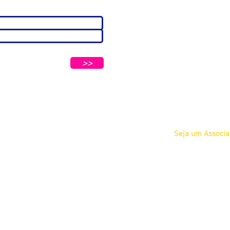
Sobre
A ABC
Diretoria
tters e Mensagens da ABC e parceiros.
Nosso
>>
Propósito
IFSCC e ABC
Termos de Serviç
Privacidade
Seja um Associ
Físico
Jurídico
Acadêmico Estu
COSMETOLOGIA
Acadêmico Prof
 Petrópolis - São Paulo/SP CEP 04637-130
Eventos