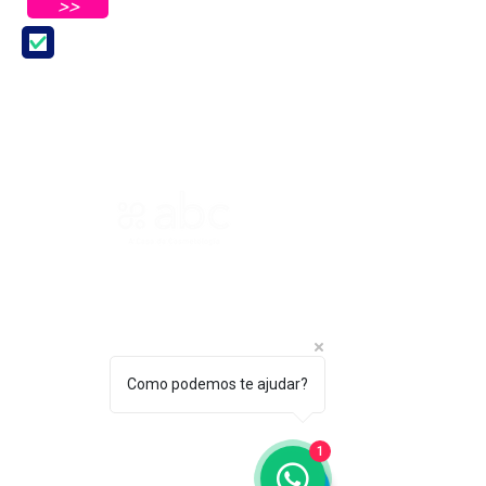
>>
Aceito receber Newsletters e
Mensagens da ABC e parceiros.
ASSOCIAÇÃO BRASILEIRA DE COSMETOLOGIA
R. Ana Catharina Randi, 25 Jd. Petrópolis - São
Paulo/SP CEP 04637-130
CNPJ 45.884.582/0001-54
Sobre
Como podemos te ajudar?
A ABC
Diretori
1
a