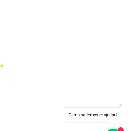
o e Política de
ado
dante
essor
Como podemos te ajudar?
1