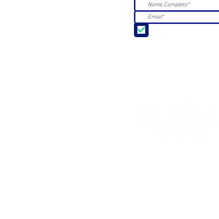
Aceito receber Newsle
ASSOCIAÇÃO BRASILEIRA DE 
R. Ana Catharina Randi, 25 Jd.
CNPJ 45.884.582/0001-54