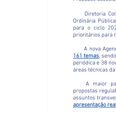
Diretoria Co
Ordinária Pública
para o ciclo 20
prioritários para
	A nova Age
161 temas
, send
periódica e 38 no
áreas técnicas da
	A maior parte dos temas da AR 2026-2027 está concentrada em 
propostas regulat
apresentação real