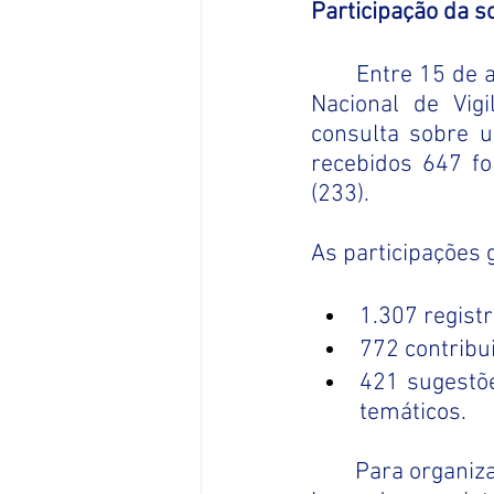
Participação da s
	Entre 15 de agosto e 15 de setembro, a sociedade e os órgãos do Sistema 
Nacional de Vigi
consulta sobre u
recebidos 647 fo
(233).
As participações
1.307 regist
772 contribui
421 sugestõ
temáticos.
	Para organizar essas sugestões, a Anvisa utilizou a ferramenta Agrupa-PS, 