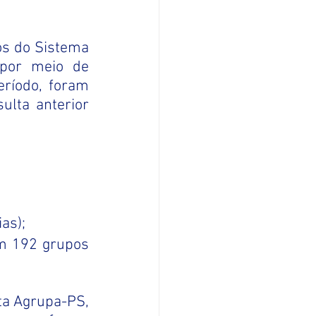
 por meio de 
ríodo, foram 
lta anterior 
as);
m 192 grupos 