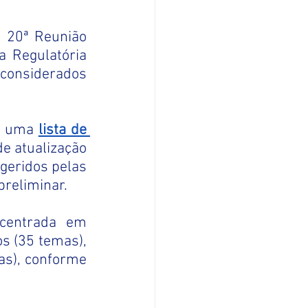
 20ª Reunião 
a Regulatória 
onsiderados 
r uma
lista de 
 atualização 
eridos pelas 
preliminar.
 (35 temas), 
assuntos transversais (18 temas) e dispositivos médicos (14 temas), conforme 