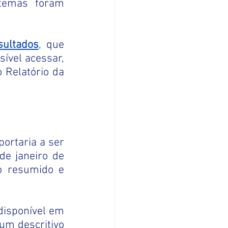
 temas foram 
sultados
, que 
vel acessar, 
 Relatório da 
rtaria a ser 
e janeiro de 
o resumido e 
disponível em
um descritivo 