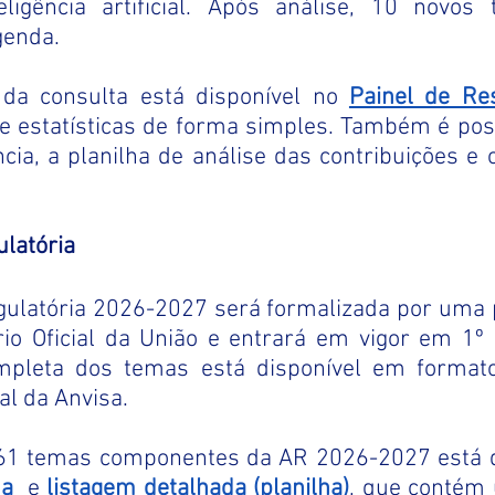
ligência artificial. Após análise, 10 novos
genda.
 da consulta está disponível no
Painel de Re
 estatísticas de forma simples. Também é possí
cia, a planilha de análise das contribuições e o
latória 
ulatória 2026-2027 será formalizada por uma po
io Oficial da União e entrará em vigor em 1º d
ompleta dos temas está disponível em format
al da Anvisa.
 161 temas componentes da AR 2026-2027 está 
a 
e
listagem detalhada (planilha)
, que contém 