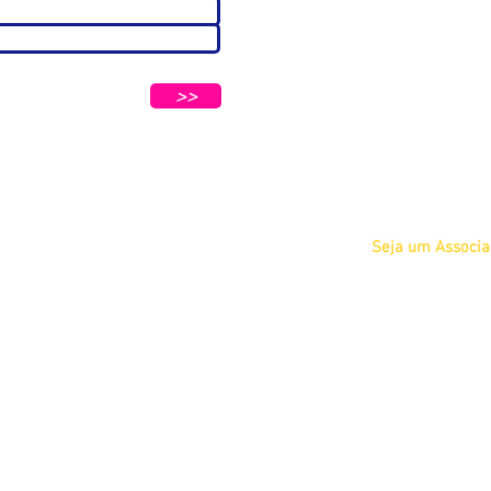
Sobre
A ABC
Diretoria
tters e Mensagens da ABC e parceiros.
Nosso
>>
Propósito
IFSCC e ABC
Termos de Serviç
Privacidade
Seja um Associ
Físico
Jurídico
Acadêmico Estu
COSMETOLOGIA
Acadêmico Prof
 Petrópolis - São Paulo/SP CEP 04637-130
Eventos
Cursos