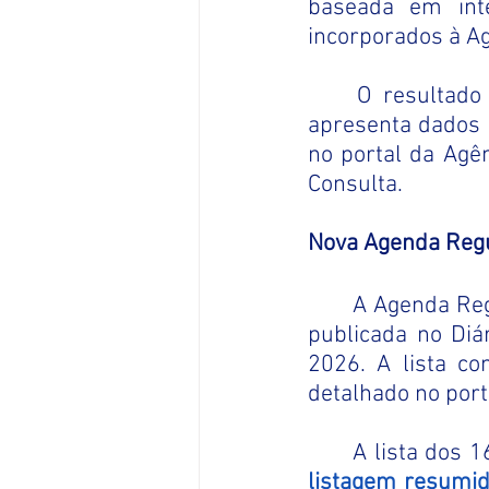
baseada em inte
incorporados à A
	O resultado
apresenta dados e
no portal da Agên
Consulta.
Nova Agenda Regu
A Agenda Reg
publicada no Diár
2026. A lista c
detalhado no port
	A lista dos
listagem resumid