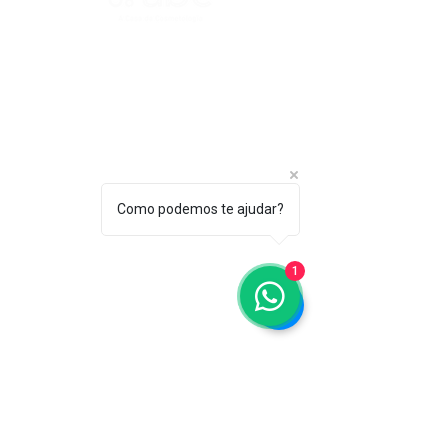
ASSOCIAÇÃO BRASILEIRA DE COSMETOLOGIA
R. Ana Catharina Randi, 25 Jd. Petrópolis - São
Paulo/SP CEP 04637-130
CNPJ 45.884.582/0001-54
Sobre
A ABC
Diretori
Como podemos te ajudar?
a
Nosso
1
Propósito
IFSCC e ABC
Termos de Serviço e Política de
Privacidade