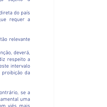
direta do país 
ue requer a 
ão relevante 
nção, deverá, 
iz respeito a 
ste intervalo 
proibição da 
trário, se a 
ndamental uma 
om viés mais 