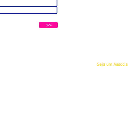
Sobre
A ABC
Diretoria
tters e Mensagens da ABC e parceiros.
Nosso
>>
Propósito
IFSCC e ABC
Termos de Serviç
Privacidade
Seja um Associ
Físico
Jurídico
Acadêmico Estu
COSMETOLOGIA
Acadêmico Prof
 Petrópolis - São Paulo/SP CEP 04637-130
Eventos
Cursos