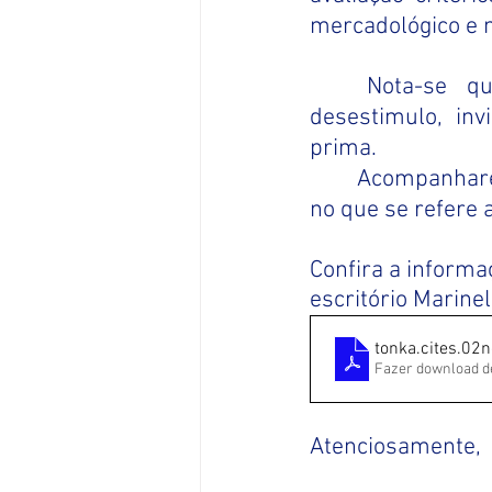
mercadológico e 
Nota-se q
desestimulo, inv
prima.
Acompanhare
no que se refere 
Confira a informa
escritório Marine
tonka.cites.02
Fazer download d
Atenciosamente,