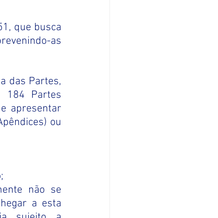
51, que busca 
prevenindo-as 
a das Partes, 
 184 Partes 
e apresentar 
pêndices) ou 
;
ente não se 
hegar a esta 
 sujeito a 