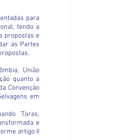
entadas para 
nal, tendo a 
 propostas e 
ar as Partes 
propostas.
mbia, União 
ção quanto a 
 da Convenção 
Selvagens em 
ando ‘Toras, 
ansformada e 
rme artigo II 