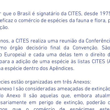
 que o Brasil é signatário da CITES, desde 197
eficaz o comércio de espécies da fauna e flora, 
ção.
nos, a CITES realiza uma reunião da Conferênci
mo órgão decisório final da Convenção. São
ão Europeia) e cada uma delas tem o direito d
ara a adição de uma espécie às listas CITES (A
 espécie dentro dos Apêndices.
écies estão organizadas em três Anexos:
 Anexo I são consideradas ameaçadas de extinção
 do Anexo II são aquelas que, embora atualm
sariamente em perigo de extinção, poderão c
nos que o comércio de espécimes esteja