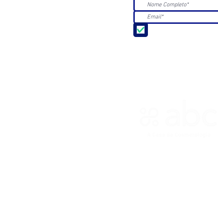
Aceito receber Newsle
ASSOCIAÇÃO BRASILEIRA DE 
R. Ana Catharina Randi, 25 Jd.
CNPJ 45.884.582/0001-54