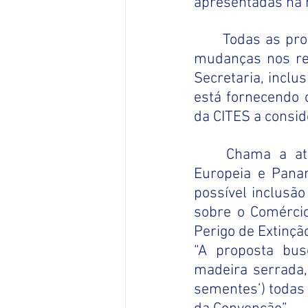
apresentadas na 
Todas as pro
mudanças nos reg
Secretaria, inclu
está fornecendo 
da CITES a consi
Chama a ate
Europeia e Panam
possível inclusão
sobre o Comércio
Perigo de Extinçã
“A proposta bus
madeira serrada
sementes’) todas 