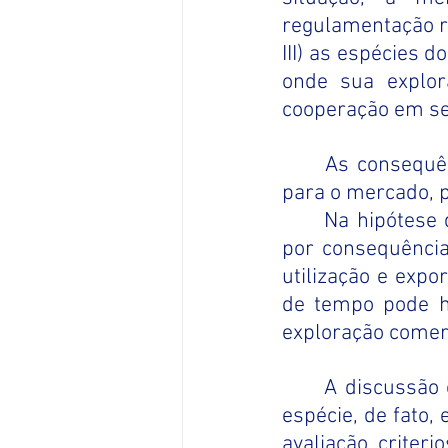
regulamentação r
III) as espécies do
onde sua explor
cooperação em seu
As consequên
para o mercado, 
Na hipótese 
por consequência,
utilização e expo
de tempo pode ha
exploração comerci
A discussão 
espécie, de fato,
avaliação criter