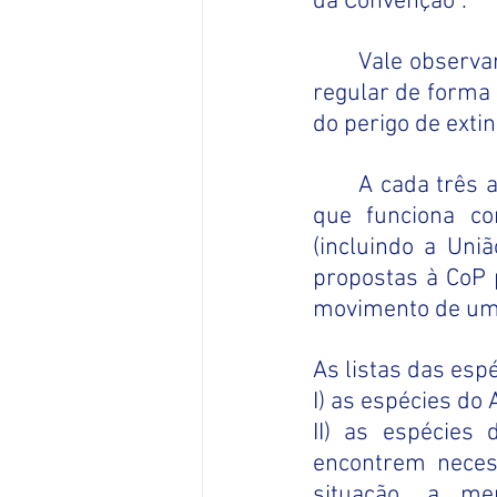
da Convenção”.	
Vale observar
regular de forma 
do perigo de extin
A cada três a
que funciona co
(incluindo a Uni
propostas à CoP p
movimento de uma
As listas das esp
I) as espécies do
II) as espécies
encontrem neces
situação, a me