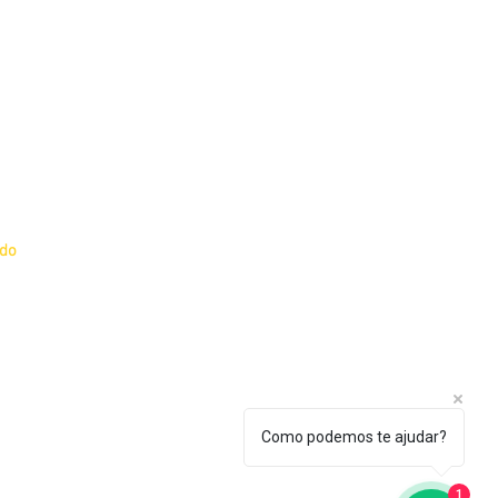
o e Política de
ado
dante
essor
Como podemos te ajudar?
1