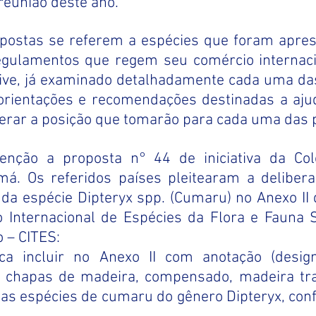
reunião deste ano.
postas se referem a espécies que foram apres
ulamentos que regem seu comércio internacio
sive, já examinado detalhadamente cada uma das
orientações e recomendações destinadas a ajud
derar a posição que tomarão para cada uma das 
nção a proposta n° 44 de iniciativa da Colô
á. Os referidos países pleitearam a delibera
 da espécie Dipteryx spp. (Cumaru) no Anexo II
 Internacional de Espécies da Flora e Fauna 
o – CITES:
ca incluir no Anexo II com anotação (design
, chapas de madeira, compensado, madeira tr
as espécies de cumaru do gênero Dipteryx, confo