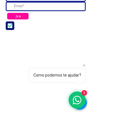
>>
Aceito receber Newsletters e
Mensagens da ABC e parceiros.
Como podemos te ajudar?
ASSOCIAÇÃO BRASILEIRA DE COSMETOLOGIA
R. Ana Catharina Randi, 25 Jd. Petrópolis - São
1
Paulo/SP CEP 04637-130
CNPJ 45.884.582/0001-54
Sobre
A ABC