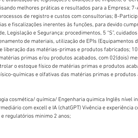
visando melhores práticas e resultados para a Empresa; 7-A
processos de registro e custos com consultorias; 8-Particip
ias e fiscalizações inerentes às funções, para devido cump
de, Legislação e Segurança: procedimentos, 5 “S”, cuidados
namento de materiais, utilização de EPIs (Equipamentos d
e e liberação das matérias-primas e produtos fabricados; 
matérias primas e/ou produtos acabados, com 02(dois) me
rolar o estoque físico de matérias primas e produtos acab
físico-químicas e olfativas das matérias primas e produtos
ia cosmética/ química/ Engenharia quimica Inglês nível in
rmediário com excell e IA (chatGPT) Vivência e experiência 
 e regulatórios minimo 2 anos;