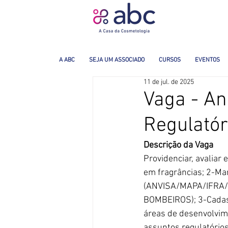
A ABC
SEJA UM ASSOCIADO
CURSOS
EVENTOS
11 de jul. de 2025
Vaga - An
Regulatór
Descrição da Vaga
Providenciar, avaliar
em fragrâncias; 2-Man
(ANVISA/MAPA/IFRA/
BOMBEIROS); 3-Cadast
áreas de desenvolvime
assuntos regulatórios