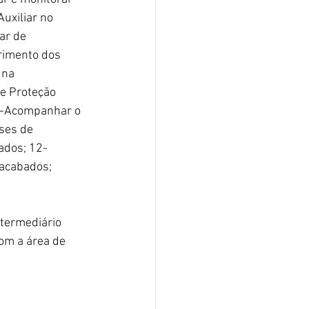
uxiliar no 
ar de 
rimento dos 
 na 
e Proteção 
10-Acompanhar o 
ses de 
ados; 12-
 acabados;
termediário 
com a área de 