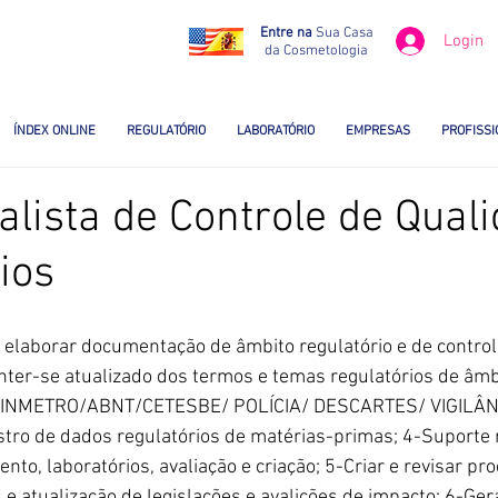
Entre na
Sua Casa
Login
da Cosmetologia
ÍNDEX ONLINE
REGULATÓRIO
LABORATÓRIO
EMPRESAS
PROFISSI
alista de Controle de Qual
ios
 e elaborar documentação de âmbito regulatório e de control
ter-se atualizado dos termos e temas regulatórios de âmbi
INMETRO/ABNT/CETESBE/ POLÍCIA/ DESCARTES/ VIGILÂNC
ro de dados regulatórios de matérias-primas; 4-Suporte r
nto, laboratórios, avaliação e criação; 5-Criar e revisar p
 e atualização de legislações e avalições de impacto; 6-Ger