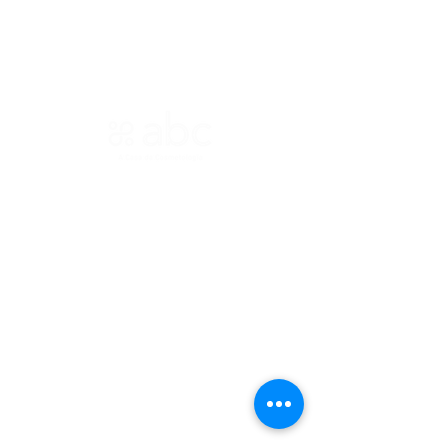
ASSOCIAÇÃO BRASILEIRA DE COSMETOLOGIA
R. Ana Catharina Randi, 25 Jd. Petrópolis - São
Paulo/SP CEP 04637-130
CNPJ 45.884.582/0001-54
Sobre
A ABC
Diretori
a
Nosso
Propósito