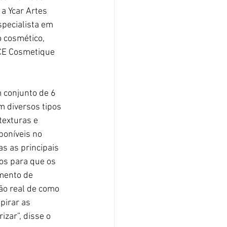
a Ycar Artes 
specialista em 
 cosmético, 
FCE Cosmetique 
m conjunto de 6 
 diversos tipos 
exturas e 
poníveis no 
s as principais 
s para que os 
mento de 
o real de como 
pirar as 
zar”, disse o 