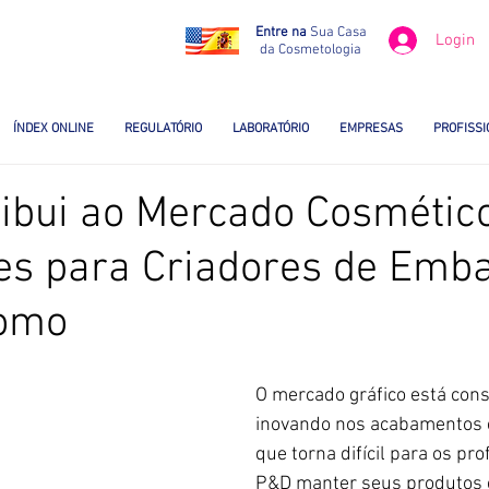
Entre na
Sua Casa
Login
da Cosmetologia
ÍNDEX ONLINE
REGULATÓRIO
LABORATÓRIO
EMPRESAS
PROFISSI
ribui ao Mercado Cosmético
es para Criadores de Emb
Como
O mercado gráfico está con
inovando nos acabamentos e
que torna difícil para os pro
P&D manter seus produtos c