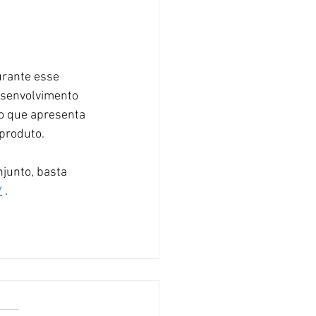
urante esse 
esenvolvimento 
to que apresenta 
 produto.
junto, basta 
/
 .