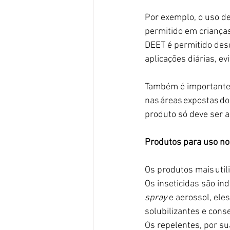
Por exemplo, o uso d
permitido em crianças
DEET é permitido desd
aplicações diárias, e
Também é importante 
nas áreas expostas d
produto só deve ser a
Produtos para uso n
Os produtos mais util
Os inseticidas são i
spray
 e aerossol, el
solubilizantes e cons
Os repelentes, por su