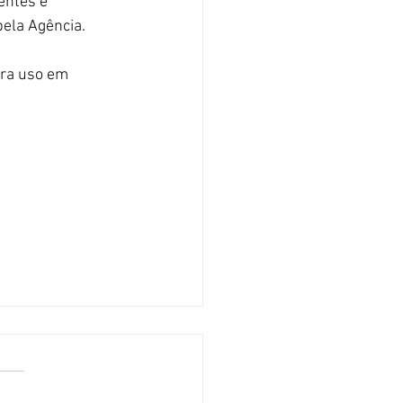
entes e 
ela Agência.
ara uso em 