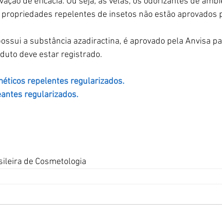
ão de eficácia. Ou seja, as velas, os odorizantes de ambi
 propriedades repelentes de insetos não estão aprovados p
ossui a substância azadiractina, é aprovado pela Anvisa p
oduto deve estar registrado.
éticos repelentes regularizados.
antes regularizados.
sileira de Cosmetologia