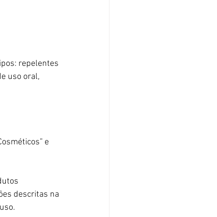
ipos: repelentes 
e uso oral, 
 
Cosméticos” e 
dutos 
es descritas na 
 uso.