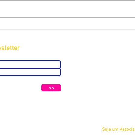
sletter
Sobre
A ABC
Diretoria
tters e Mensagens da ABC e parceiros.
Nosso
>>
Propósito
IFSCC e ABC
Termos de Serviç
Privacidade
Seja um Associ