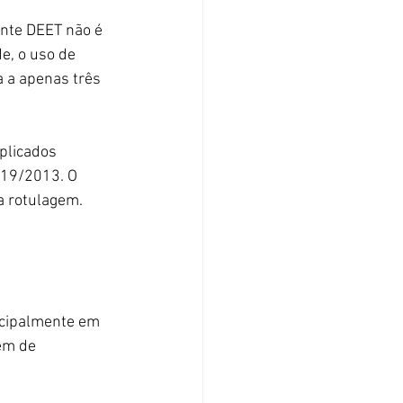
nte DEET não é 
e, o uso de 
 a apenas três 
plicados 
 19/2013. O 
a rotulagem.
ncipalmente em 
ém de 
 