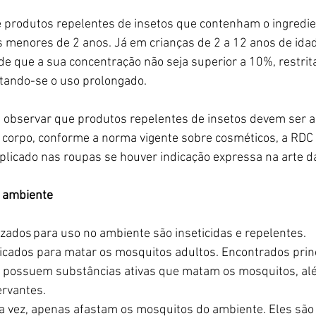
e produtos repelentes de insetos que contenham o ingredie
 menores de 2 anos. Já em crianças de 2 a 12 anos de idad
e que a sua concentração não seja superior a 10%, restrita
vitando-se o uso prolongado.
observar que produtos repelentes de insetos devem ser a
o corpo, conforme a norma vigente sobre cosméticos, a RDC
plicado nas roupas se houver indicação expressa na arte d
o ambiente
izados para uso no ambiente são inseticidas e repelentes.  
ndicados para matar os mosquitos adultos. Encontrados pri
es possuem substâncias ativas que matam os mosquitos, al
ervantes.
a vez, apenas afastam os mosquitos do ambiente. Eles são