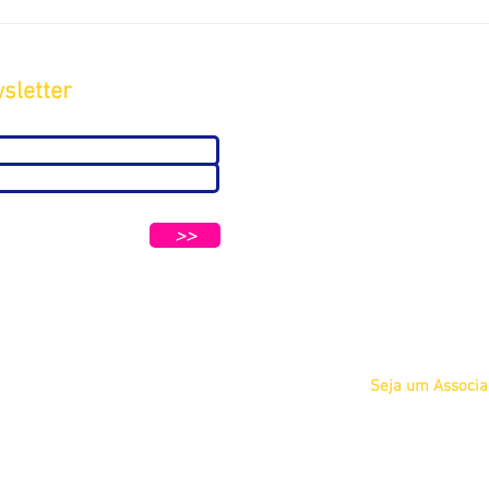
sletter
Sobre
A ABC
Diretoria
tters e Mensagens da ABC e parceiros.
Nosso
>>
Propósito
IFSCC e ABC
Termos de Serviç
Privacidade
Seja um Associ
Físico
Jurídico
Acadêmico Estu