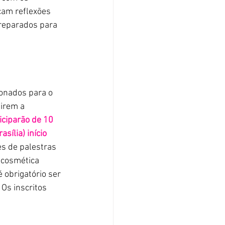
am reflexões 
reparados para 
irem a 
iciparão de 10 
ília) início 
s de palestras 
 cosmética 
 obrigatório ser 
Os inscritos 