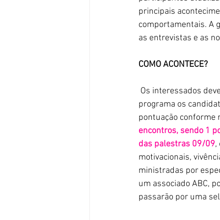
principais acontecim
comportamentais. A g
as entrevistas e as n
COMO ACONTECE?
 Os interessados devem se inscrever pelo formulário do link abaixo. Serão selecionados para o 
programa os candidato
pontuação conforme r
encontros, sendo 1 po
das palestras 09/09
,
motivacionais, vivênc
ministradas por especi
um associado ABC, po
passarão por uma sel