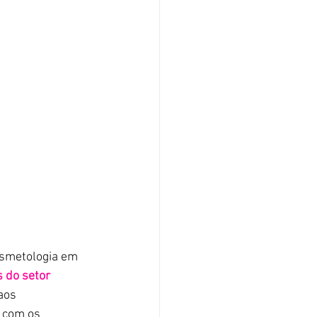
osmetologia em 
 do setor 
aos 
 com os 