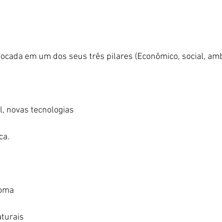
Focada em um dos seus três pilares (Econômico, social, amb
ial, novas tecnologias
ca.
ioma
aturais