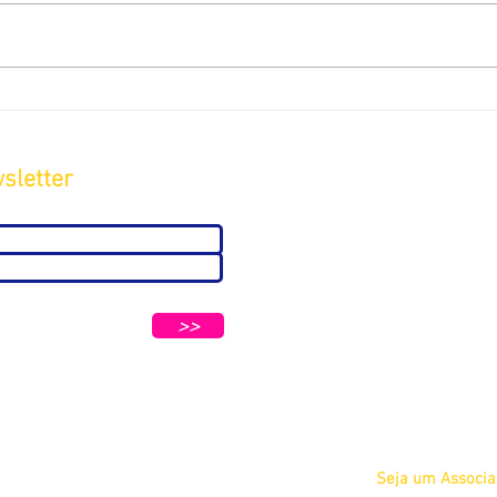
sletter
Sobre
A ABC
Diretoria
tters e Mensagens da ABC e parceiros.
Nosso
>>
Propósito
IFSCC e ABC
Termos de Serviç
Privacidade
Seja um Associ