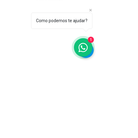
ASSOCIAÇÃO BRASILEIRA DE COSMETOLOGIA
R. Ana Catharina Randi, 25 Jd. Petrópolis - São
Paulo/SP CEP 04637-130
Como podemos te ajudar?
CNPJ 45.884.582/0001-54
Sobre
1
A ABC
Diretori
a
Nosso
Propósito
IFSCC e ABC
Termos de Serviço e Política de
Privacidade
Seja um