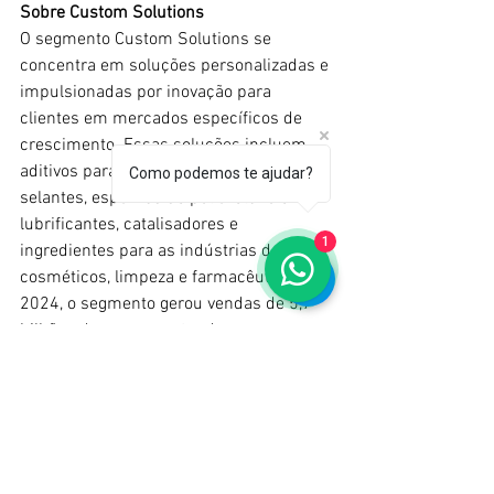
Sobre Custom Solutions
O segmento Custom Solutions se 
concentra em soluções personalizadas e 
impulsionadas por inovação para 
clientes em mercados específicos de 
crescimento. Essas soluções incluem 
aditivos para revestimentos, adesivos e 
Como podemos te ajudar?
selantes, espumas de poliuretano e 
lubrificantes, catalisadores e 
1
ingredientes para as indústrias de 
cosméticos, limpeza e farmacêutica. Em 
2024, o segmento gerou vendas de 5,7 
bilhões de euros, contando com cerca 
de 7.000 colaboradores.
ABC - Associação Brasileira de 
Cosmetologia