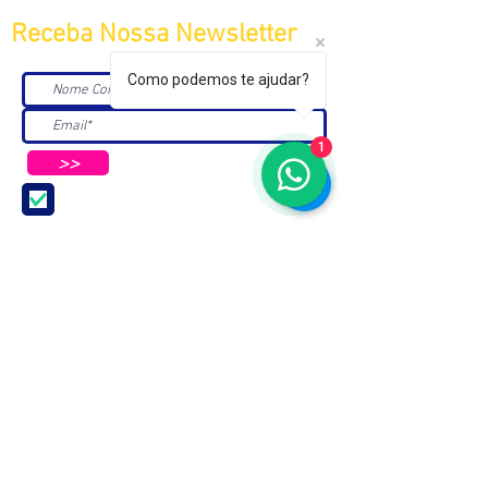
Receba Nossa Newsletter
Como podemos te ajudar?
1
>>
Aceito receber Newsletters e
Mensagens da ABC e parceiros.
ASSOCIAÇÃO BRASILEIRA DE COSMETOLOGIA
R. Ana Catharina Randi, 25 Jd. Petrópolis - São
Paulo/SP CEP 04637-130
CNPJ 45.884.582/0001-54