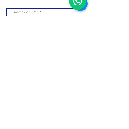
>>
Aceito receber Newsletters e
Mensagens da ABC e parceiros.
ASSOCIAÇÃO BRASILEIRA DE COSMETOLOGIA
R. Ana Catharina Randi, 25 Jd. Petrópolis - São
Paulo/SP CEP 04637-130
CNPJ 45.884.582/0001-54
Sobre