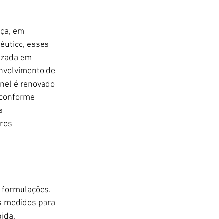
ça, em 
utico, esses 
izada em 
envolvimento de 
nel é renovado 
 conforme
  
ros 
 formulações. 
os medidos para 
ida.