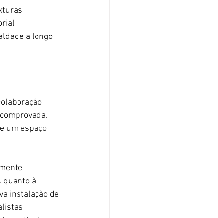
xturas 
rial 
ldade a longo 
colaboração 
a comprovada. 
de um espaço 
amente 
 quanto à 
va instalação de 
listas 