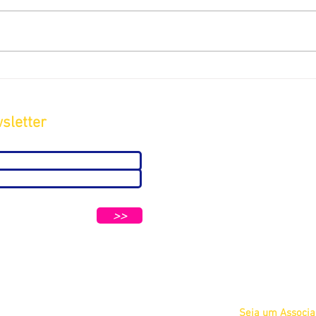
sletter
Sobre
A ABC
Diretoria
tters e Mensagens da ABC e parceiros.
Nosso
>>
Propósito
IFSCC e ABC
Termos de Serviç
Privacidade
Seja um Associ