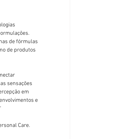
logias 
formulações. 
nas de fórmulas 
rno de produtos 
nectar 
 as sensações 
percepção em 
envolvimentos e 
"
ersonal Care.