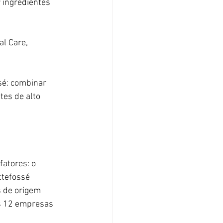
 ingredientes 
l Care, 
sé: combinar 
tes de alto 
atores: o 
ttefossé 
s de origem 
s 12 empresas 