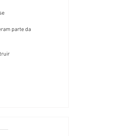
se
eram parte da 
ruir