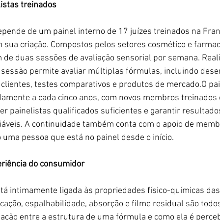
istas treinados
epende de um painel interno de 17 juízes treinados na Fran
sua criação. Compostos pelos setores cosmético e farmacê
m de duas sessões de avaliação sensorial por semana. Real
 sessão permite avaliar múltiplas fórmulas, incluindo des
 clientes, testes comparativos e produtos de mercado.O pai
damente a cada cinco anos, com novos membros treinados
r painelistas qualificados suficientes e garantir resultados
fiáveis. A continuidade também conta com o apoio de memb
o uma pessoa que está no painel desde o início.
eriência do consumidor
stá intimamente ligada às propriedades físico-químicas das
icação, espalhabilidade, absorção e filme residual são tod
ação entre a estrutura de uma fórmula e como ela é perceb