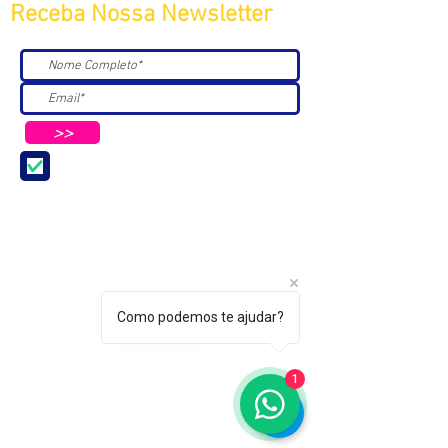
Receba Nossa Newsletter
>>
Aceito receber Newsletters e
Mensagens da ABC e parceiros.
Como podemos te ajudar?
ASSOCIAÇÃO BRASILEIRA DE COSMETOLOGIA
1
R. Ana Catharina Randi, 25 Jd. Petrópolis - São
Paulo/SP CEP 04637-130
CNPJ 45.884.582/0001-54