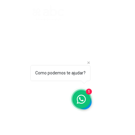
ASSOCIAÇÃO BRASILEIRA DE COSMETOLOGIA
R. Ana Catharina Randi, 25 Jd. Petrópolis - São
Paulo/SP CEP 04637-130
CNPJ 45.884.582/0001-54
Sobre
A ABC
Como podemos te ajudar?
Diretori
a
Nosso
1
Propósito
IFSCC e ABC
Termos de Serviço e Política de
Privacidade