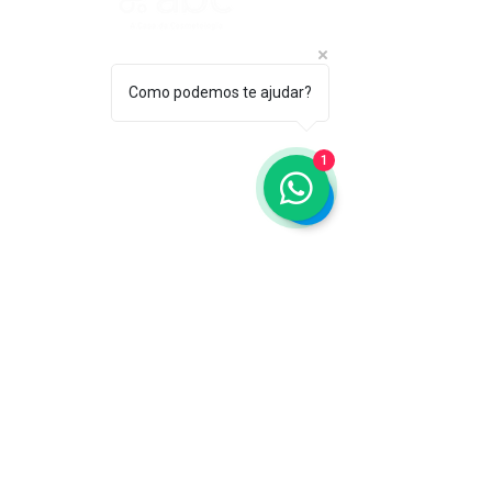
ASSOCIAÇÃO BRASILEIRA DE COSMETOLOGIA
R. Ana Catharina Randi, 25 Jd. Petrópolis - São
Como podemos te ajudar?
Paulo/SP CEP 04637-130
CNPJ 45.884.582/0001-54
Sobre
1
A ABC
Diretori
a
Nosso
Propósito
IFSCC e ABC
Termos de Serviço e Política de
Privacidade