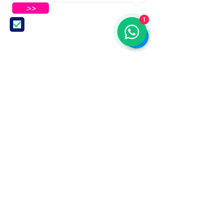
>>
1
Aceito receber Newsletters e
Mensagens da ABC e parceiros.
ASSOCIAÇÃO BRASILEIRA DE COSMETOLOGIA
R. Ana Catharina Randi, 25 Jd. Petrópolis - São
Paulo/SP CEP 04637-130
CNPJ 45.884.582/0001-54
Sobre
A ABC
Diretori
a