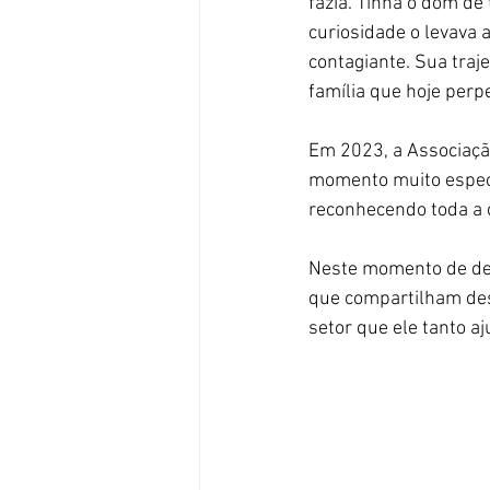
fazia. Tinha o dom de
curiosidade o levava
contagiante. Sua tra
família que hoje per
Em 2023, a Associaçã
momento muito especia
reconhecendo toda a c
Neste momento de des
que compartilham des
setor que ele tanto aj