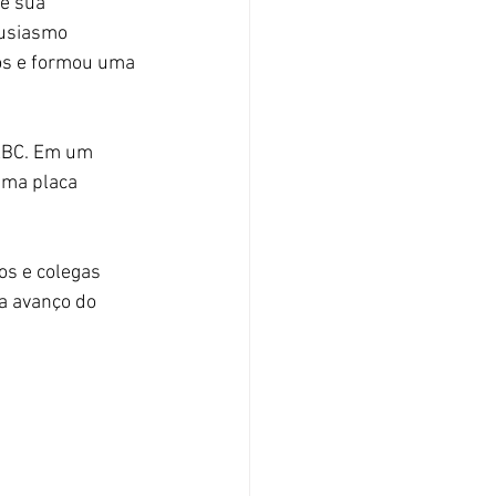
e sua 
tusiasmo 
os e formou uma 
ABC. Em um 
uma placa 
s e colegas 
a avanço do 