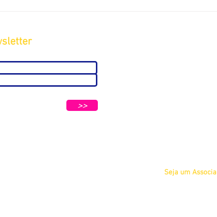
sletter
Sobre
A ABC
Diretoria
tters e Mensagens da ABC e parceiros.
Nosso
>>
Propósito
IFSCC e ABC
Termos de Serviç
Privacidade
Seja um Associ
Físico
Jurídico