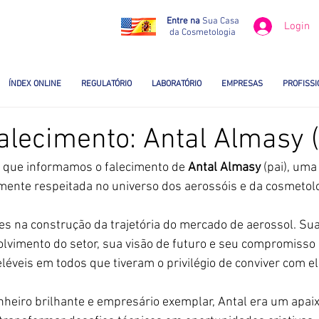
Entre na
Sua Casa
Login
da Cosmetologia
ÍNDEX ONLINE
REGULATÓRIO
LABORATÓRIO
EMPRESAS
PROFISSI
alecimento: Antal Almasy (
a que informamos o falecimento de 
Antal Almasy
 (pai), uma
ente respeitada no universo dos aerossóis e da cosmetolo
res na construção da trajetória do mercado de aerossol. Su
lvimento do setor, sua visão de futuro e seu compromisso 
éveis em todos que tiveram o privilégio de conviver com el
heiro brilhante e empresário exemplar, Antal era um apai