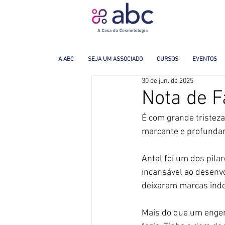
A ABC
SEJA UM ASSOCIADO
CURSOS
EVENTOS
30 de jun. de 2025
Nota de F
É com grande tristez
marcante e profundam
Antal foi um dos pila
incansável ao desenvo
deixaram marcas indel
Mais do que um engen