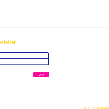
sletter
Sobre
A ABC
Diretoria
tters e Mensagens da ABC e parceiros.
Nosso
>>
Propósito
IFSCC e ABC
Termos de Serviç
Privacidade
Seja um Associ