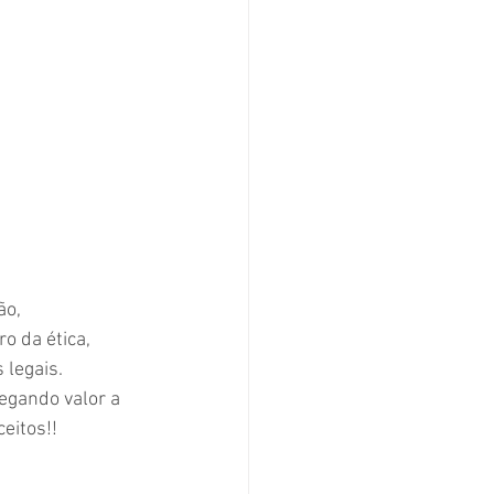
o, 
o da ética, 
legais. 
egando valor a 
eitos!!