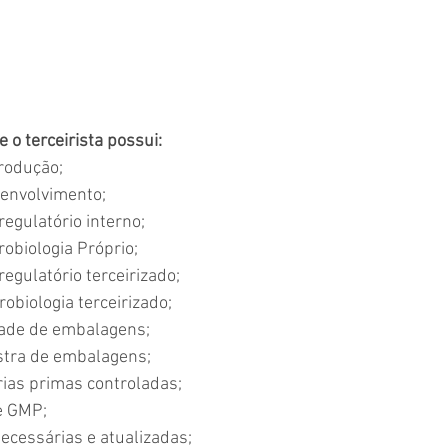
 o terceirista possui:
Produção;
senvolvimento;
regulatório interno;
robiologia Próprio;
egulatório terceirizado;
robiologia terceirizado;
dade de embalagens;
stra de embalagens;
rias primas controladas;
e GMP;
necessárias e atualizadas;