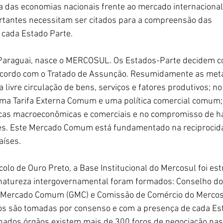
a das economias nacionais frente ao mercado internacional
ortantes necessitam ser citados para a compreensão das 
cada Estado Parte. 
araguai, nasce o MERCOSUL. Os Estados-Parte decidem co
ordo com o Tratado de Assunção. Resumidamente as meta
 livre circulação de bens, serviços e fatores produtivos; no
ma Tarifa Externa Comum e uma política comercial comum;
icas macroeconômicas e comerciais e no compromisso de h
tes. Este Mercado Comum está fundamentado na reciprocidad
aíses. 
lo de Ouro Preto, a Base Institucional do Mercosul foi est
 natureza intergovernamental foram formados: Conselho d
Mercado Comum (GMC) e Comissão de Comércio do Mercos
os são tomadas por consenso e com a presença de cada Est
nados órgãos existem mais de 300 foros de negociação nas 