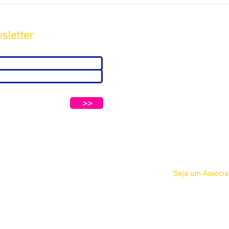
sletter
Sobre
A ABC
Diretoria
tters e Mensagens da ABC e parceiros.
Nosso
>>
Propósito
IFSCC e ABC
Termos de Serviç
Privacidade
Seja um Associ
Físico
Jurídico
Acadêmico Estu
COSMETOLOGIA