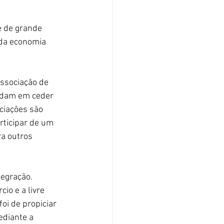
 de grande 
 da economia 
ssociação de 
rdam em ceder 
ciações são 
rticipar de um 
a outros 
egração. 
io e a livre 
oi de propiciar 
diante a 