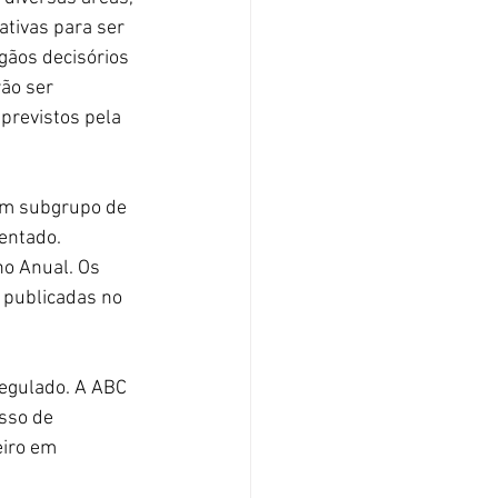
tivas para ser 
gãos decisórios 
ão ser 
previstos pela 
um subgrupo de 
entado. 
o Anual. Os 
 publicadas no 
regulado. A ABC 
sso de 
eiro em 