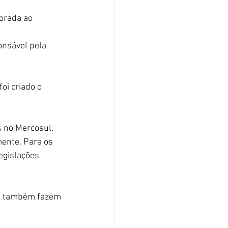
orada ao 
onsável pela 
oi criado o 
s no Mercosul, 
ente. Para os 
egislações 
as também fazem 