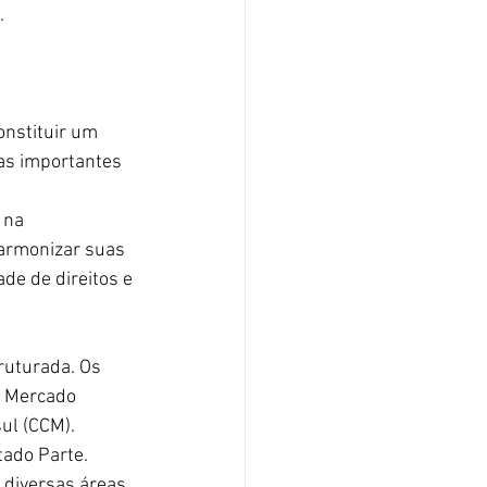
.
nstituir um 
s importantes 
 
 na 
armonizar suas 
e de direitos e 
ruturada. Os 
o Mercado 
ul (CCM).
ado Parte. 
diversas áreas, 