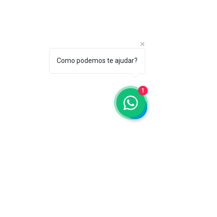
Sobre
A ABC
Diretori
a
Como podemos te ajudar?
Nosso
Propósito
1
IFSCC e ABC
Termos de Serviço e Política de
Privacidade
Seja um
Associado
Físico