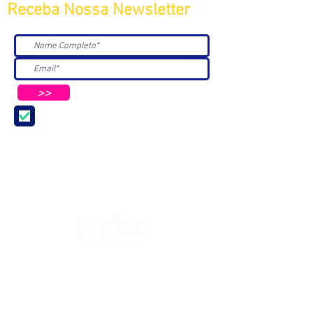
Receba Nossa Newsletter
>>
Aceito receber Newsletters e
Mensagens da ABC e parceiros.
ASSOCIAÇÃO BRASILEIRA DE COSMETOLOGIA
R. Ana Catharina Randi, 25 Jd. Petrópolis - São
Paulo/SP CEP 04637-130
CNPJ 45.884.582/0001-54