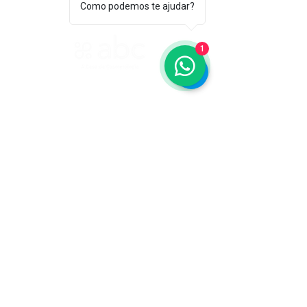
Como podemos te ajudar?
1
ASSOCIAÇÃO BRASILEIRA DE COSMETOLOGIA
R. Ana Catharina Randi, 25 Jd. Petrópolis - São
Paulo/SP CEP 04637-130
CNPJ 45.884.582/0001-54
Sobre
A ABC
Diretori
a
Nosso
Propósito
IFSCC e ABC
Termos de Serviço e Política de