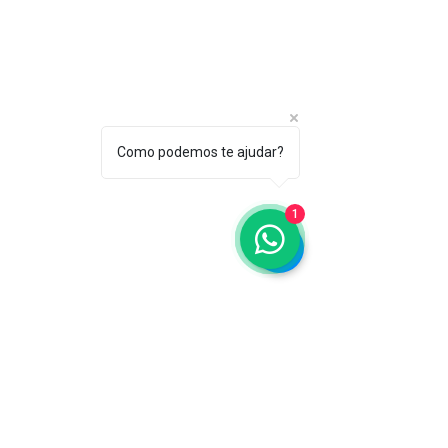
Paulo/SP CEP 04637-130
CNPJ 45.884.582/0001-54
Sobre
A ABC
Diretori
a
Como podemos te ajudar?
Nosso
Propósito
1
IFSCC e ABC
Termos de Serviço e Política de
Privacidade
Seja um
Associado