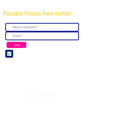
Receba Nossa Newsletter
>>
Aceito receber Newsletters e
Mensagens da ABC e parceiros.
ASSOCIAÇÃO BRASILEIRA DE COSMETOLOGIA
R. Ana Catharina Randi, 25 Jd. Petrópolis - São