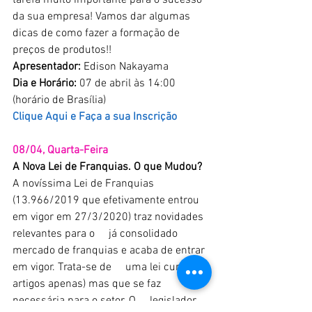
tarefa muito importante para o sucesso 
da sua empresa! Vamos dar algumas 
dicas de como fazer a formação de 
preços de produtos!!
Apresentador:
 Edison Nakayama
Dia e Horário:
 07 de abril às 14:00 
(horário de Brasília)
Clique Aqui e Faça a sua Inscrição
08/04, Quarta-Feira
A Nova Lei de Franquias. O que Mudou?
A novíssima Lei de Franquias 
(13.966/2019 que efetivamente entrou 
em vigor em 27/3/2020) traz novidades 
relevantes para o     já consolidado 
mercado de franquias e acaba de entrar 
em vigor. Trata-se de     uma lei curta (10 
artigos apenas) mas que se faz 
necessária para o setor. O     legislador 