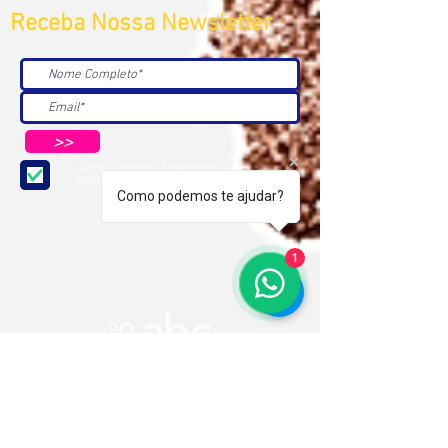
Receba Nossa Newsletter
>>
Aceito receber Newsletters e
Mensagens da ABC e parceiros.
Como podemos te ajudar?
1
ASSOCIAÇÃO BRASILEIRA DE COSMETOLOGIA
R. Ana Catharina Randi, 25 Jd. Petrópolis - São
Paulo/SP CEP 04637-130
CNPJ 45.884.582/0001-54