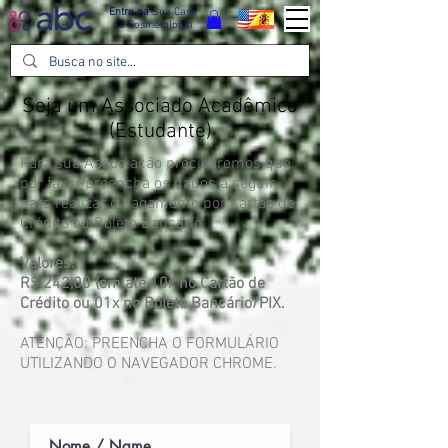
Entre na
Sua Casa
da Cosmetologia
Seja um Associado Acadêmico
(Estudante)
Para sua Associação precisaremos que
por favor preencha os dados a seguir
para realizar o pagamento por Cartão de
Crédito ou Boleto Bancário
Valores:
R$ 242,00 (em até 10x no Cartão de
Crédito ou 01x no Boleto Bancário/PIX.
ATENÇÃO: PREENCHA O FORMULÁRIO
UTILIZANDO O NAVEGADOR CHROME.